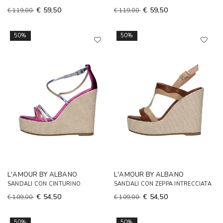
€ 59,50
€ 59,50
€ 119,00
€ 119,00
50%
50%
L'AMOUR BY ALBANO
L'AMOUR BY ALBANO
SANDALI CON CINTURINO
SANDALI CON ZEPPA INTRECCIATA
€ 54,50
€ 54,50
€ 109,00
€ 109,00
50%
50%