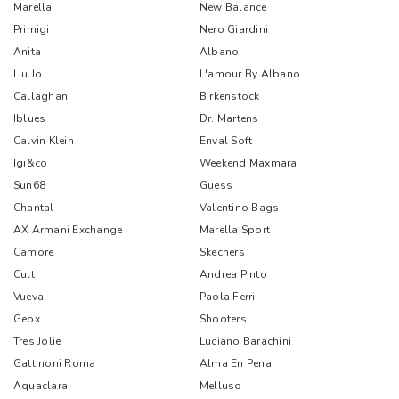
Marella
New Balance
Primigi
Nero Giardini
Anita
Albano
Liu Jo
L'amour By Albano
Callaghan
Birkenstock
Iblues
Dr. Martens
Calvin Klein
Enval Soft
Igi&co
Weekend Maxmara
Sun68
Guess
Chantal
Valentino Bags
AX Armani Exchange
Marella Sport
Camore
Skechers
Cult
Andrea Pinto
Vueva
Paola Ferri
Geox
Shooters
Tres Jolie
Luciano Barachini
Gattinoni Roma
Alma En Pena
Aquaclara
Melluso