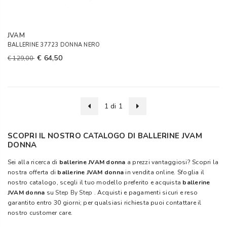
JVAM
BALLERINE 37723 DONNA NERO
€ 64,50
€ 129,00
1 di 1
SCOPRI IL NOSTRO CATALOGO DI BALLERINE JVAM
DONNA
Sei alla ricerca di
ballerine JVAM donna
a prezzi vantaggiosi? Scopri la
nostra offerta di
ballerine JVAM donna
in vendita online. Sfoglia il
nostro catalogo, scegli il tuo modello preferito e acquista
ballerine
JVAM donna
su
Step By Step
. Acquisti e pagamenti sicuri e reso
garantito entro 30 giorni; per qualsiasi richiesta puoi contattare il
nostro customer care.