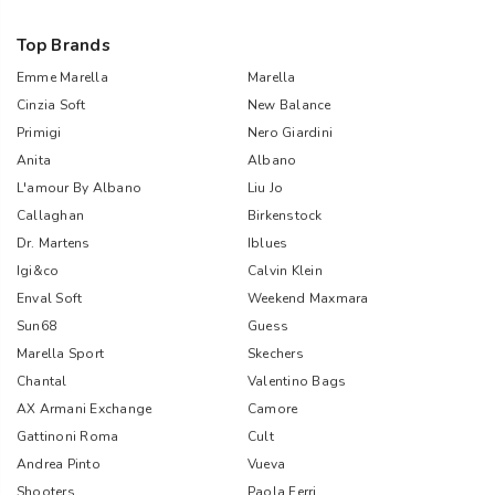
Top Brands
Emme Marella
Marella
Cinzia Soft
New Balance
Primigi
Nero Giardini
Anita
Albano
L'amour By Albano
Liu Jo
Callaghan
Birkenstock
Dr. Martens
Iblues
Igi&co
Calvin Klein
Enval Soft
Weekend Maxmara
Sun68
Guess
Marella Sport
Skechers
Chantal
Valentino Bags
AX Armani Exchange
Camore
Gattinoni Roma
Cult
Andrea Pinto
Vueva
Shooters
Paola Ferri