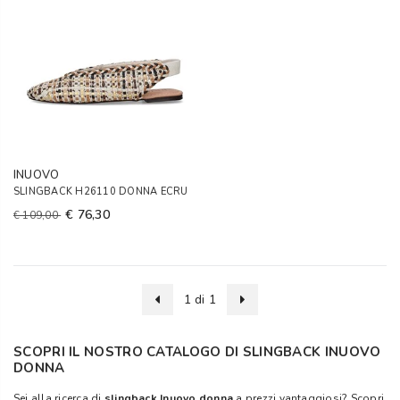
INUOVO
SLINGBACK H26110 DONNA ECRU
€ 76,30
€ 109,00
1 di 1
SCOPRI IL NOSTRO CATALOGO DI SLINGBACK INUOVO
DONNA
Sei alla ricerca di
slingback Inuovo donna
a prezzi vantaggiosi? Scopri