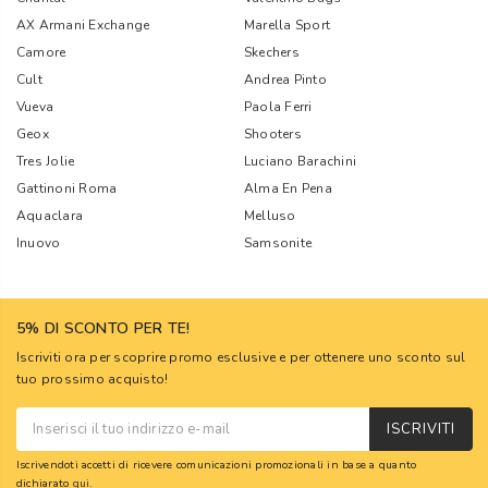
AX Armani Exchange
Marella Sport
Camore
Skechers
Cult
Andrea Pinto
Vueva
Paola Ferri
Geox
Shooters
Tres Jolie
Luciano Barachini
Gattinoni Roma
Alma En Pena
Aquaclara
Melluso
Inuovo
Samsonite
5% DI SCONTO PER TE!
Iscriviti ora per scoprire promo esclusive e per ottenere uno sconto sul
tuo prossimo acquisto!
ISCRIVITI
Iscrivendoti accetti di ricevere comunicazioni promozionali in base a quanto
dichiarato
qui
.