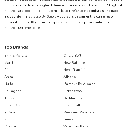
la nostra offerta di
slingback Inuovo donna
in vendita online. Sfoglia il
nostro catalogo, scegli il tuo modello preferito e acquista
slingback
Inuovo donna
su
Step By Step
. Acquisti e pagamenti sicuri e reso
garantito entro 30 giorni; per qualsiasi richiesta puoi contattare il
nostro customer care.
Top Brands
Emme Marella
Cinzia Soft
Marella
New Balance
Primigi
Nero Giardini
Anita
Albano
Liu Jo
L'amour By Albano
Callaghan
Birkenstock
Iblues
Dr. Martens
Calvin Klein
Enval Soft
Igi&co
Weekend Maxmara
Sun68
Guess
Chantal
Valentino Bags