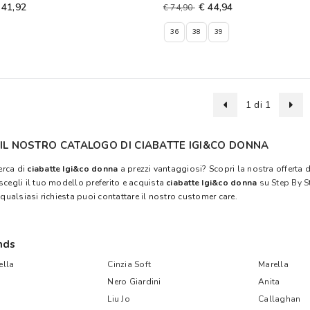
 41,92
€ 44,94
€ 74,90
36
38
39
1 di 1
 IL NOSTRO CATALOGO DI CIABATTE IGI&CO DONNA
cerca di
ciabatte Igi&co donna
a prezzi vantaggiosi? Scopri la nostra offerta 
scegli il tuo modello preferito e acquista
ciabatte Igi&co donna
su
Step By S
 qualsiasi richiesta puoi contattare il nostro customer care.
nds
lla
Cinzia Soft
Marella
Nero Giardini
Anita
Liu Jo
Callaghan