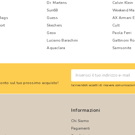
Dr. Martens
Calvin Klein
Sun68
Weekend Ma
 Bags
Guess
AX Armani 
ort
Skechers
Cult
Geox
Paola Ferri
Luciano Barachini
Gattinoni R
Aquaclara
Samsonite
 sconto sul tuo prossimo acquisto!
Iscrivendoti accetti di ricevere comunicazi
Informazioni
Chi Siamo
Pagamenti