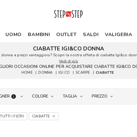
UOMO
BAMBINI
OUTLET
SALDI
VALIGERIA
CIABATTE IGI&CO DONNA
co donna a prezzi vantaggiosi? Scopri la nostra offerta di ciabatte Igi&co donna 
Vedi di più
IGLIORI OCCASIONI ONLINE PER ACQUISTARE CIABATTE IGI&CO 
HOME
|
DONNA
|
IGI CO
|
SCARPE
|
CIABATTE
GNER
COLORE
TAGLIA
PREZZO
1
TUTTI I FILTRI
CIABATTE