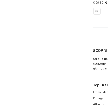
€
€ 69,89
39
SCOPRI
Sei alla ri
catalogo, 
giorni; per
Top Bra
Emme Mare
Primigi
Albano