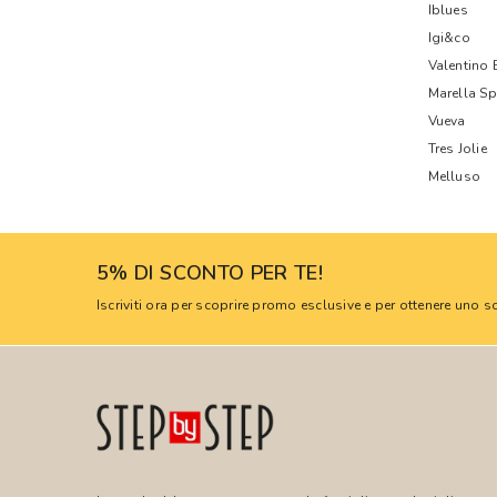
Iblues
Igi&co
Valentino
Marella Sp
Vueva
Tres Jolie
Melluso
5% DI SCONTO PER TE!
Iscriviti ora per scoprire promo esclusive e per ottenere uno