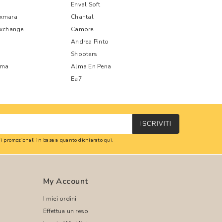
Enval Soft
xmara
Chantal
Exchange
Camore
Andrea Pinto
Shooters
oma
Alma En Pena
Ea7
ISCRIVITI
oni promozionali in base a quanto dichiarato
qui
.
My Account
I miei ordini
Effettua un reso