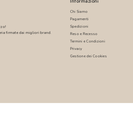
Informazioni
Chi Siamo
Pagamenti
Spedizioni
zzo!
ria firmate dai migliori brand.
Reso e Recesso
Termini e Condizioni
!
Privacy
Gestione dei Cookies
© 2026 PASCALI S.R.L. - P.I. 04850000755