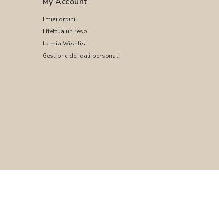
My Account
I miei ordini
Effettua un reso
La mia Wishlist
Gestione dei dati personali