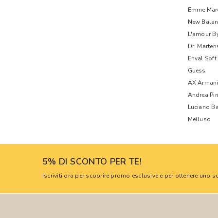
Emme Mare
New Balan
L'amour B
Dr. Marten
Enval Soft
Guess
AX Armani
Andrea Pi
Luciano Ba
Melluso
5% DI SCONTO PER TE!
Iscriviti ora per scoprire promo esclusive e per ottenere uno