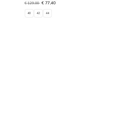
€ 77,40
€ 129,00
40
42
44