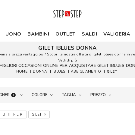
UOMO
BAMBINI
OUTLET
SALDI
VALIGERIA
GILET IBLUES DONNA
donna a prezzi vantaggiosi? Scopri la nostra offerta di gilet Iblues donna in ven
Vedi di più
 MIGLIORI OCCASIONI ONLINE PER ACQUISTARE GILET IBLUES DO
HOME
|
DONNA
|
IBLUES
|
ABBIGLIAMENTO
|
GILET
GNER
COLORE
TAGLIA
PREZZO
1
TUTTI I FILTRI
GILET