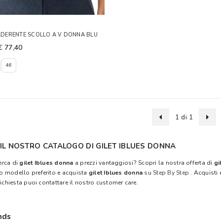
 ADERENTE SCOLLO A V DONNA BLU
€ 77,40
46
1 di 1
IL NOSTRO CATALOGO DI GILET IBLUES DONNA
cerca di
gilet Iblues donna
a prezzi vantaggiosi? Scopri la nostra offerta di
gi
tuo modello preferito e acquista
gilet Iblues donna
su
Step By Step
. Acquisti 
richiesta puoi contattare il nostro customer care.
nds