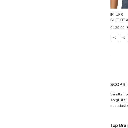
IBLUES
GILET FIT
€ 129,00
40
42
SCOPRI 
Sei alla ri
scegli il 
qualsiasi 
Top Bra