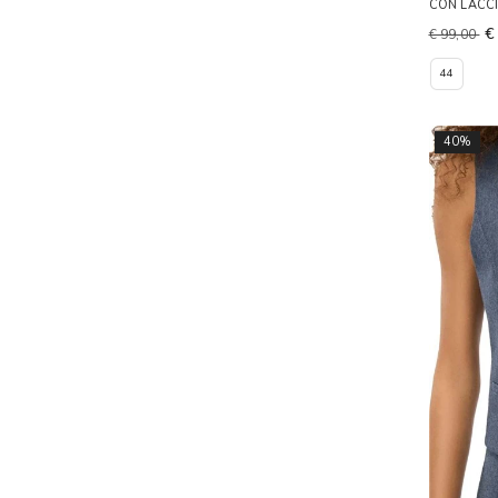
CON LACC
€
€ 99,00
44
40%