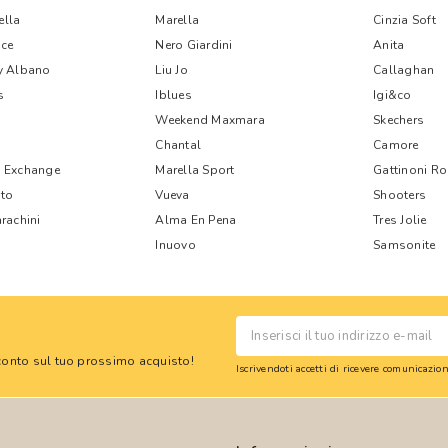
lla
Marella
Cinzia Soft
ce
Nero Giardini
Anita
y Albano
Liu Jo
Callaghan
s
Iblues
Igi&co
Weekend Maxmara
Skechers
Chantal
Camore
 Exchange
Marella Sport
Gattinoni R
nto
Vueva
Shooters
rachini
Alma En Pena
Tres Jolie
Inuovo
Samsonite
 sconto sul tuo prossimo acquisto!
Iscrivendoti accetti di ricevere comunicazi