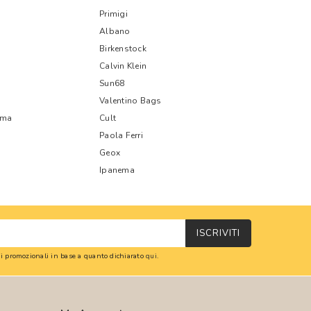
Primigi
Albano
Birkenstock
Calvin Klein
Sun68
Valentino Bags
oma
Cult
Paola Ferri
Geox
Ipanema
ISCRIVITI
oni promozionali in base a quanto dichiarato
qui
.