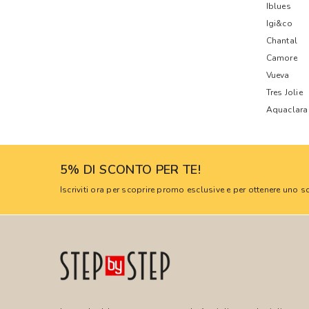
Iblues
Igi&co
Chantal
Camore
Vueva
Tres Jolie
Aquaclara
5% DI SCONTO PER TE!
Iscriviti ora per scoprire promo esclusive e per ottenere uno