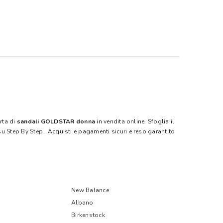
rta di
sandali GOLDSTAR donna
in vendita online. Sfoglia il
su
Step By Step
. Acquisti e pagamenti sicuri e reso garantito
New Balance
Albano
Birkenstock