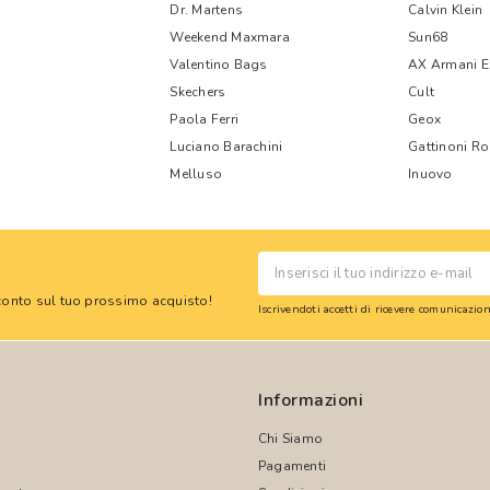
Dr. Martens
Calvin Klein
Weekend Maxmara
Sun68
Valentino Bags
AX Armani 
Skechers
Cult
Paola Ferri
Geox
Luciano Barachini
Gattinoni R
Melluso
Inuovo
 sconto sul tuo prossimo acquisto!
Iscrivendoti accetti di ricevere comunicazi
Informazioni
Chi Siamo
Pagamenti