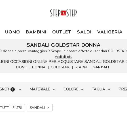
UOMO
BAMBINI
OUTLET
SALDI
VALIGERIA
SANDALI GOLDSTAR DONNA
R donna a prezzi vantaggiosi? Scopri la nostra offerta di sandali GOLDSTAR do
Vedi di più
GLIORI OCCASIONI ONLINE PER ACQUISTARE SANDALI GOLDSTAR
HOME
|
DONNA
|
GOLDSTAR
|
SCARPE
|
SANDALI
GNER
MATERIALE
COLORE
TAGLIA
PRE
1
TUTTI I FILTRI
SANDALI