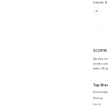
€
€ 59,00
39
SCOPRI
Sei alla ri
nostro cat
entro 30 gi
Top Bra
Emme Mare
Primigi
Liu Jo