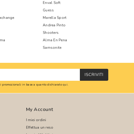
Enval Soft
Guess
Exchange
Marella Sport
Andrea Pinto
Shooters
oma
Alma En Pena
Samsonite
ISCRIVITI
oni promozionali in base a quanto dichiarato
qui
.
My Account
I miei ordini
Effettua un reso