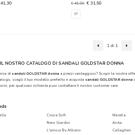
 41,30
€ 31,50
€ 45,00
37
1 di 1
 IL NOSTRO CATALOGO DI SANDALI GOLDSTAR DONNA
cerca di
sandali GOLDSTAR donna
a prezzi vantaggiosi? Scopri la nostra offe
alogo, scegli il tuo modello preferito e acquista
sandali GOLDSTAR donna
orni; per qualsiasi richiesta puoi contattare il nostro customer care.
nds
lla
Cinzia Soft
Marella
Nero Giardini
Anita
L'amour By Albano
Callaghan