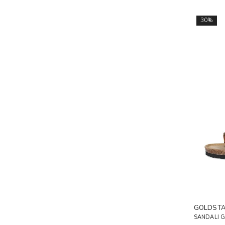
30%
GOLDST
SANDALI 