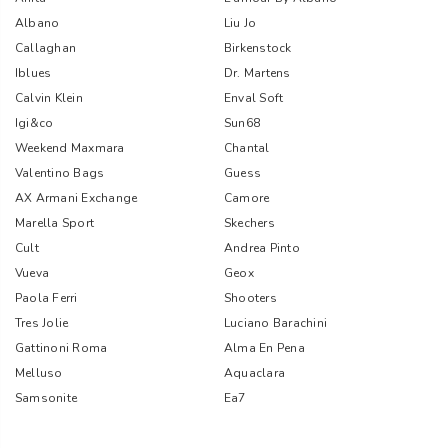
Albano
Liu Jo
Callaghan
Birkenstock
Iblues
Dr. Martens
Calvin Klein
Enval Soft
Igi&co
Sun68
Weekend Maxmara
Chantal
Valentino Bags
Guess
AX Armani Exchange
Camore
Marella Sport
Skechers
Cult
Andrea Pinto
Vueva
Geox
Paola Ferri
Shooters
Tres Jolie
Luciano Barachini
Gattinoni Roma
Alma En Pena
Melluso
Aquaclara
Samsonite
Ea7