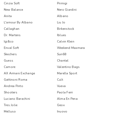
Cinzia Soft
Primigi
New Balance
Nero Giardini
Anita
Albano
L'amour By Albano
Liu Jo
Callaghan
Birkenstock
Dr. Martens
Iblues
Igi&co
Calvin Klein
Enval Soft
Weekend Maxmara
Skechers
Sun68
Guess
Chantal
Camore
Valentino Bags
AX Armani Exchange
Marella Sport
Gattinoni Roma
Cult
Andrea Pinto
Vueva
Shooters
Paola Ferri
Luciano Barachini
Alma En Pena
Tres Jolie
Geox
Melluso
Inuovo