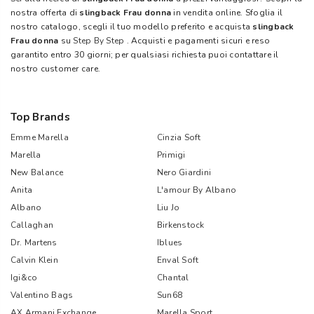
nostra offerta di
slingback Frau donna
in vendita online. Sfoglia il
nostro catalogo, scegli il tuo modello preferito e acquista
slingback
Frau donna
su
Step By Step
. Acquisti e pagamenti sicuri e reso
garantito entro 30 giorni; per qualsiasi richiesta puoi contattare il
nostro customer care.
Top Brands
Emme Marella
Cinzia Soft
Marella
Primigi
New Balance
Nero Giardini
Anita
L'amour By Albano
Albano
Liu Jo
Callaghan
Birkenstock
Dr. Martens
Iblues
Calvin Klein
Enval Soft
Igi&co
Chantal
Valentino Bags
Sun68
AX Armani Exchange
Marella Sport