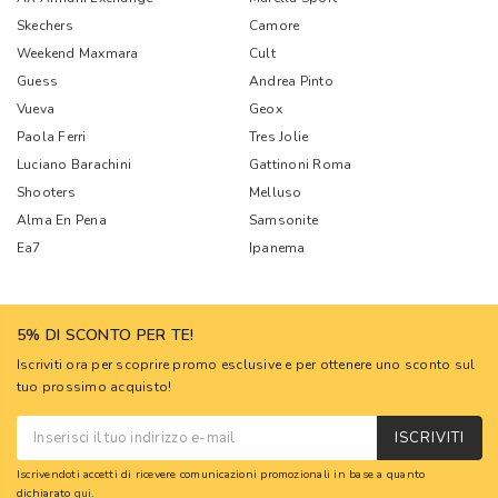
Skechers
Camore
Weekend Maxmara
Cult
Guess
Andrea Pinto
Vueva
Geox
Paola Ferri
Tres Jolie
Luciano Barachini
Gattinoni Roma
Shooters
Melluso
Alma En Pena
Samsonite
Ea7
Ipanema
5% DI SCONTO PER TE!
Iscriviti ora per scoprire promo esclusive e per ottenere uno sconto sul
tuo prossimo acquisto!
ISCRIVITI
Iscrivendoti accetti di ricevere comunicazioni promozionali in base a quanto
dichiarato
qui
.