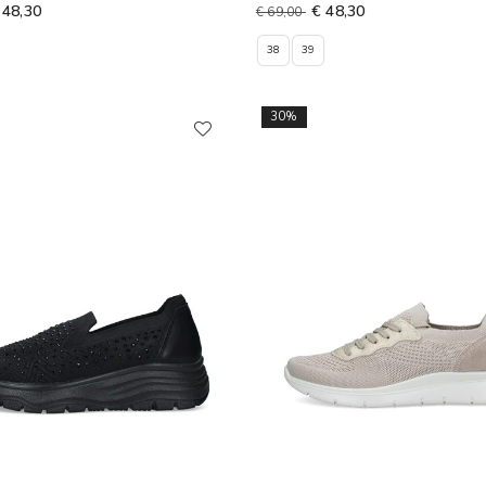
 48,30
€ 48,30
€ 69,00
38
39
30%