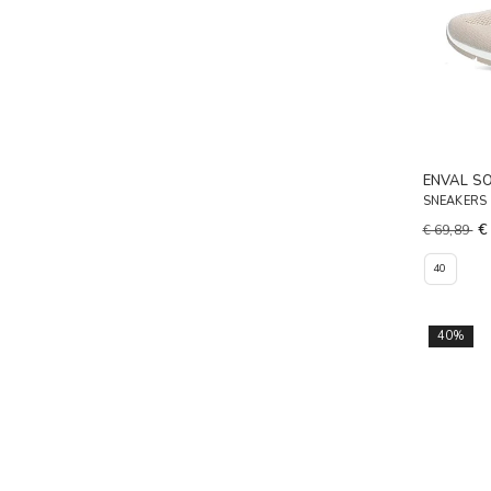
ENVAL S
SNEAKERS 
€
€ 69,89
40
40%