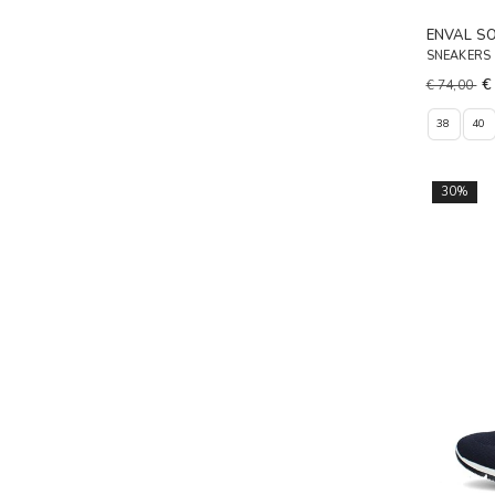
ENVAL S
SNEAKERS
€
€ 74,00
38
40
30%