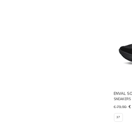
ENVAL S
SNEAKERS
€
€ 79,90
37