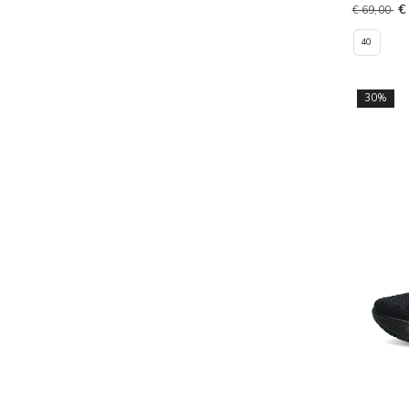
€
€ 69,00
40
30%