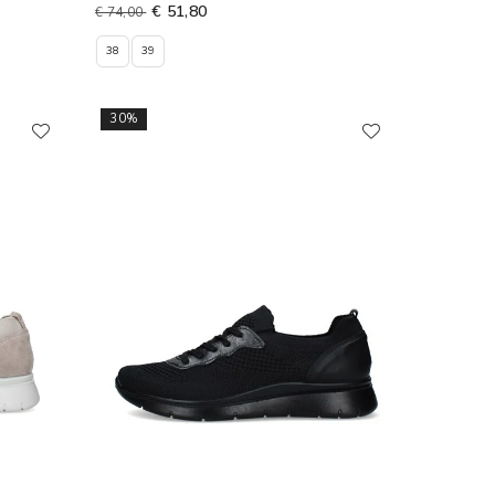
€ 51,80
€ 74,00
38
39
30%