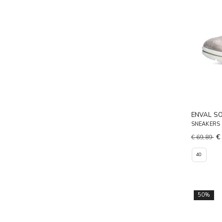
ENVAL S
SNEAKERS 
€
€ 69,89
40
50%