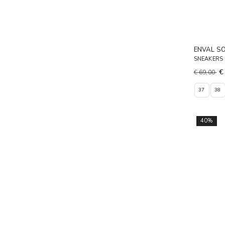
ENVAL S
SNEAKERS
€
€ 69,00
37
38
40%