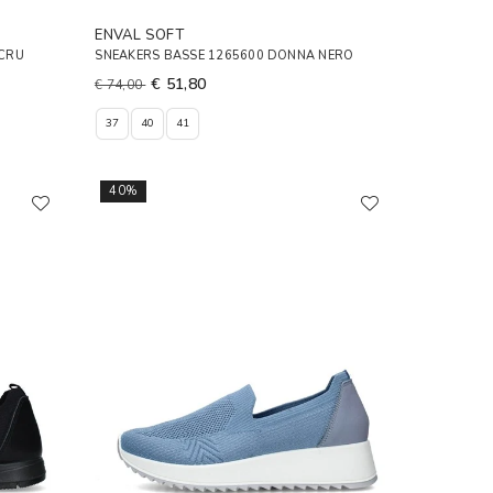
ENVAL SOFT
ECRU
SNEAKERS BASSE 1265600 DONNA NERO
€ 51,80
€ 74,00
37
40
41
40%