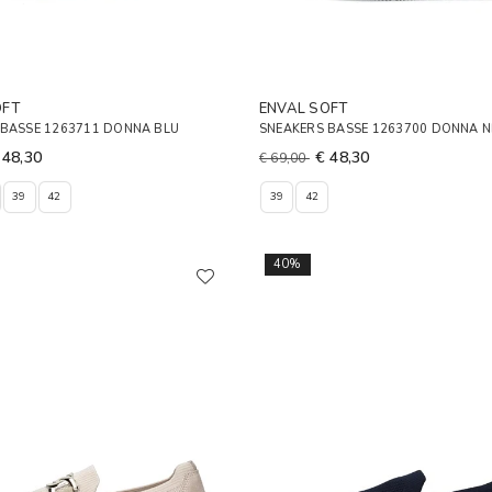
OFT
ENVAL SOFT
 BASSE 1263711 DONNA BLU
SNEAKERS BASSE 1263700 DONNA 
 48,30
€ 48,30
€ 69,00
39
42
39
42
40%