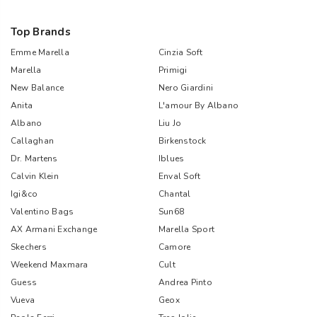
Top Brands
Emme Marella
Cinzia Soft
Marella
Primigi
New Balance
Nero Giardini
Anita
L'amour By Albano
Albano
Liu Jo
Callaghan
Birkenstock
Dr. Martens
Iblues
Calvin Klein
Enval Soft
Igi&co
Chantal
Valentino Bags
Sun68
AX Armani Exchange
Marella Sport
Skechers
Camore
Weekend Maxmara
Cult
Guess
Andrea Pinto
Vueva
Geox