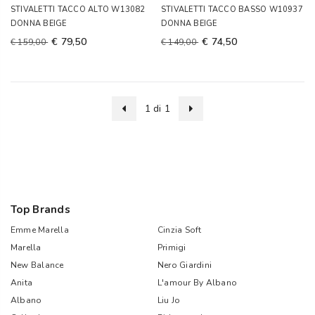
STIVALETTI TACCO ALTO W13082
STIVALETTI TACCO BASSO W10937
DONNA BEIGE
DONNA BEIGE
€ 79,50
€ 74,50
€ 159,00
€ 149,00
1 di 1
Top Brands
Emme Marella
Cinzia Soft
Marella
Primigi
New Balance
Nero Giardini
Anita
L'amour By Albano
Albano
Liu Jo