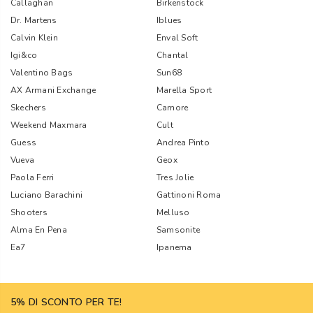
Callaghan
Birkenstock
Dr. Martens
Iblues
Calvin Klein
Enval Soft
Igi&co
Chantal
Valentino Bags
Sun68
AX Armani Exchange
Marella Sport
Skechers
Camore
Weekend Maxmara
Cult
Guess
Andrea Pinto
Vueva
Geox
Paola Ferri
Tres Jolie
Luciano Barachini
Gattinoni Roma
Shooters
Melluso
Alma En Pena
Samsonite
Ea7
Ipanema
5% DI SCONTO PER TE!