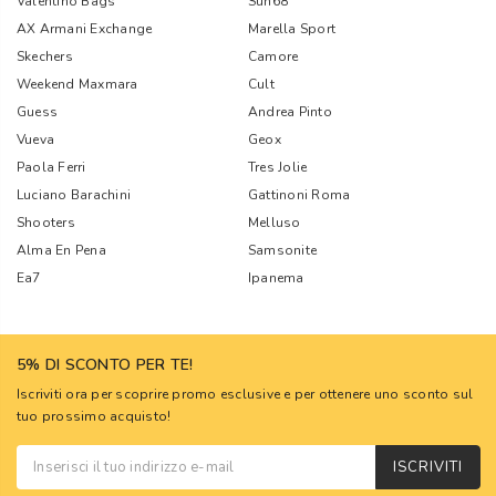
Valentino Bags
Sun68
AX Armani Exchange
Marella Sport
Skechers
Camore
Weekend Maxmara
Cult
Guess
Andrea Pinto
Vueva
Geox
Paola Ferri
Tres Jolie
Luciano Barachini
Gattinoni Roma
Shooters
Melluso
Alma En Pena
Samsonite
Ea7
Ipanema
5% DI SCONTO PER TE!
Iscriviti ora per scoprire promo esclusive e per ottenere uno sconto sul
tuo prossimo acquisto!
ISCRIVITI