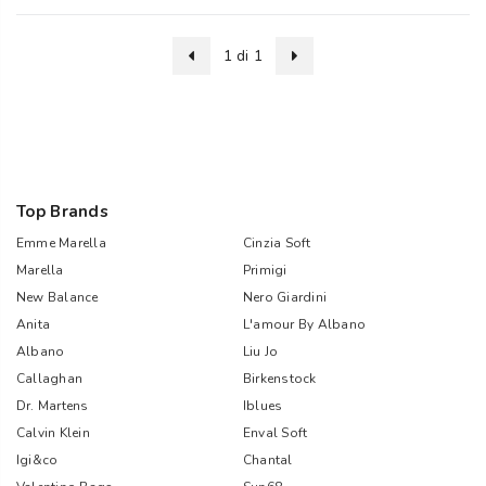
1 di 1
Top Brands
Emme Marella
Cinzia Soft
Marella
Primigi
New Balance
Nero Giardini
Anita
L'amour By Albano
Albano
Liu Jo
Callaghan
Birkenstock
Dr. Martens
Iblues
Calvin Klein
Enval Soft
Igi&co
Chantal