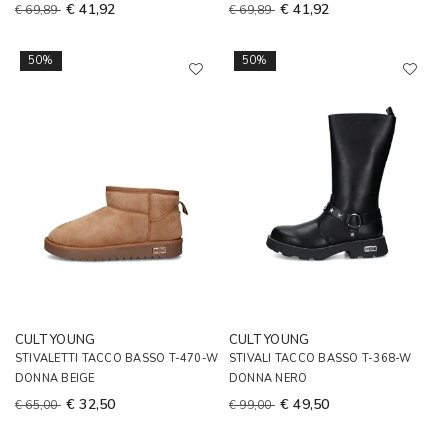
€ 41,92
€ 41,92
€ 69,89
€ 69,89
50%
50%
CULT YOUNG
CULT YOUNG
STIVALETTI TACCO BASSO T-470-W
STIVALI TACCO BASSO T-368-W
DONNA BEIGE
DONNA NERO
€ 32,50
€ 49,50
€ 65,00
€ 99,00