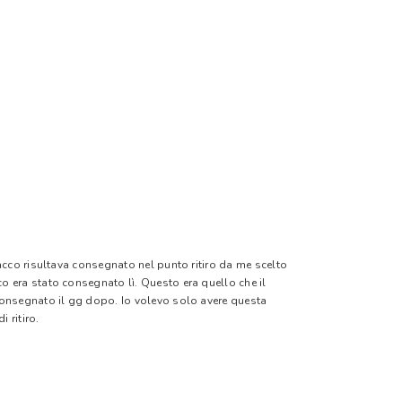
pacco risultava consegnato nel punto ritiro da me scelto
o era stato consegnato lì. Questo era quello che il
 consegnato il gg dopo. Io volevo solo avere questa
 ritiro.