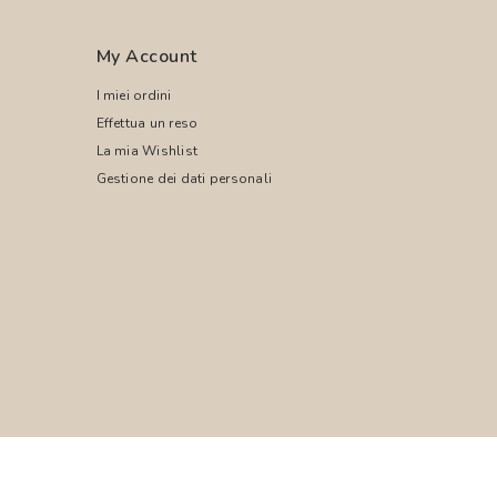
My Account
I miei ordini
Effettua un reso
La mia Wishlist
Gestione dei dati personali