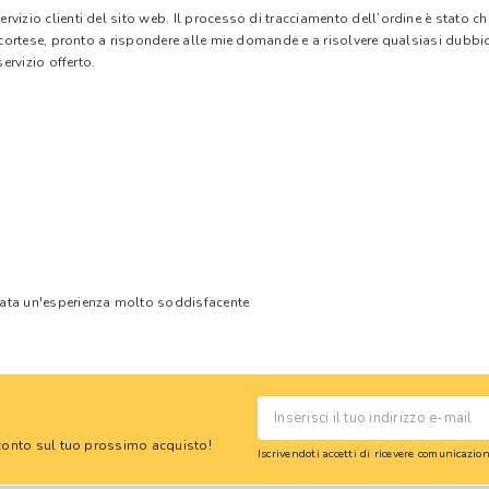
vizio clienti del sito web. Il processo di tracciamento dell’ordine è stato c
e cortese, pronto a rispondere alle mie domande e a risolvere qualsiasi dubbi
ervizio offerto.
tata un'esperienza molto soddisfacente
 sconto sul tuo prossimo acquisto!
Iscrivendoti accetti di ricevere comunicazi