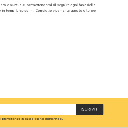
hiaro e puntuale, permettendomi di seguire ogni fase della
o in tempi brevissimi. Consiglio vivamente questo sito per
ISCRIVITI
oni promozionali in base a quanto dichiarato
qui
.