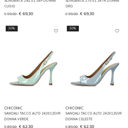
SLINGBACK 282.01.26P DONNA
SLINGBACK 275.01.26TR DONNA
CUOIO
ORO
€ 69,30
€ 69,30
€ 99,00
€ 99,00
30%
30%
CHICONIC
CHICONIC
SANDALI TACCO ALTO 2420125VR
SANDALI TACCO ALTO 2420125VR
DONNA VERDE
DONNA CELESTE
€ 62,30
€ 62,30
€ 89,00
€ 89,00