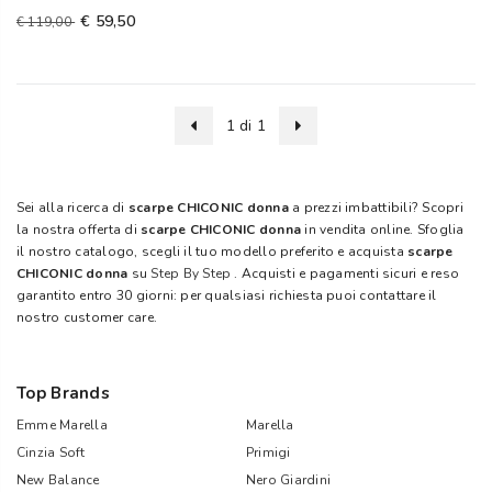
€ 59,50
€ 119,00
1 di 1
Sei alla ricerca di
scarpe CHICONIC donna
a prezzi imbattibili? Scopri
la nostra offerta di
scarpe CHICONIC donna
in vendita online. Sfoglia
il nostro catalogo, scegli il tuo modello preferito e acquista
scarpe
CHICONIC donna
su
Step By Step
. Acquisti e pagamenti sicuri e reso
garantito entro 30 giorni: per qualsiasi richiesta puoi contattare il
nostro customer care.
Top Brands
Emme Marella
Marella
Cinzia Soft
Primigi
New Balance
Nero Giardini