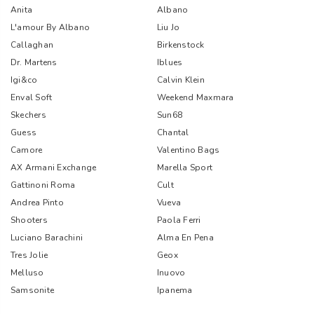
Anita
Albano
L'amour By Albano
Liu Jo
Callaghan
Birkenstock
Dr. Martens
Iblues
Igi&co
Calvin Klein
Enval Soft
Weekend Maxmara
Skechers
Sun68
Guess
Chantal
Camore
Valentino Bags
AX Armani Exchange
Marella Sport
Gattinoni Roma
Cult
Andrea Pinto
Vueva
Shooters
Paola Ferri
Luciano Barachini
Alma En Pena
Tres Jolie
Geox
Melluso
Inuovo
Samsonite
Ipanema