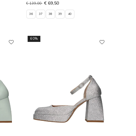
€ 69,50
€ 139,00
36
37
38
39
40
60%