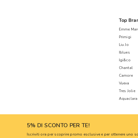
Top Bra
Emme Mare
Primigi
Liu Jo
Iblues
Igi&co
Chantal
Camore
Vueva
Tres Jolie
Aquaclara
5% DI SCONTO PER TE!
Iscriviti ora per scoprire promo esclusive e per ottenere uno