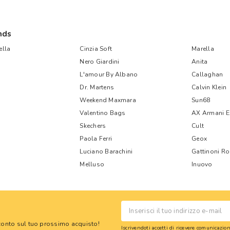
nds
lla
Cinzia Soft
Marella
Nero Giardini
Anita
L'amour By Albano
Callaghan
Dr. Martens
Calvin Klein
Weekend Maxmara
Sun68
Valentino Bags
AX Armani 
Skechers
Cult
Paola Ferri
Geox
Luciano Barachini
Gattinoni R
Melluso
Inuovo
 sconto sul tuo prossimo acquisto!
Iscrivendoti accetti di ricevere comunicazi