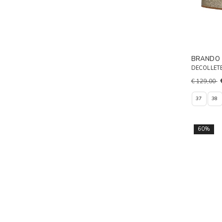
BRANDO
DECOLLETE
€ 129,00
37
38
60%