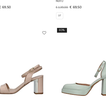
NERO
€ 69,50
€ 69,50
€ 139,00
37
60%