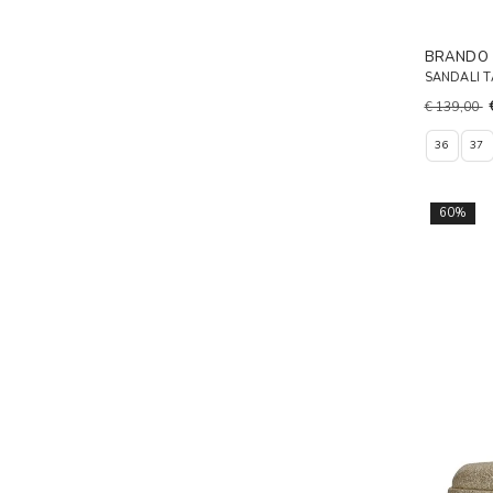
BRANDO
SANDALI T
€ 139,00
36
37
60%