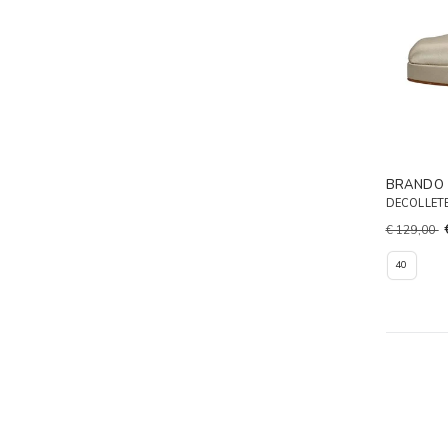
BRANDO
DECOLLET
€ 129,00
40