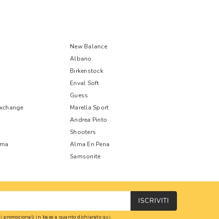
New Balance
Albano
Birkenstock
Enval Soft
Guess
Exchange
Marella Sport
Andrea Pinto
Shooters
oma
Alma En Pena
Samsonite
ISCRIVITI
oni promozionali in base a quanto dichiarato
qui
.