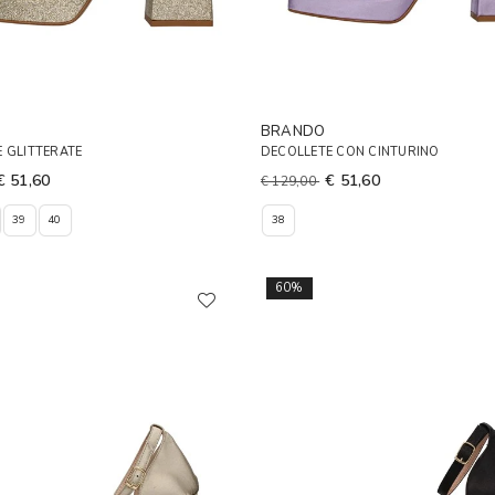
BRANDO
 GLITTERATE
DECOLLETE CON CINTURINO
€ 51,60
€ 51,60
€ 129,00
39
40
38
60%