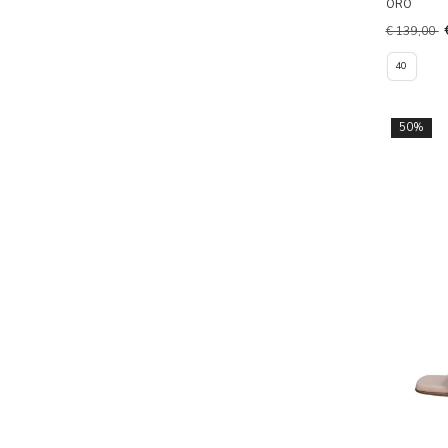
ORO
€ 139,00
40
50%