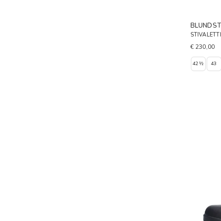
BLUNDST
STIVALETT
€ 230,00
42½
43