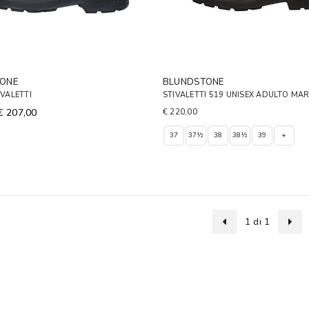
ONE
BLUNDSTONE
IVALETTI
STIVALETTI 519 UNISEX ADULTO MA
€ 207,00
€ 220,00
37
37½
38
38½
39
+
1 di 1