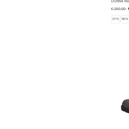
DONNA N
€ 250,00
37½
38½