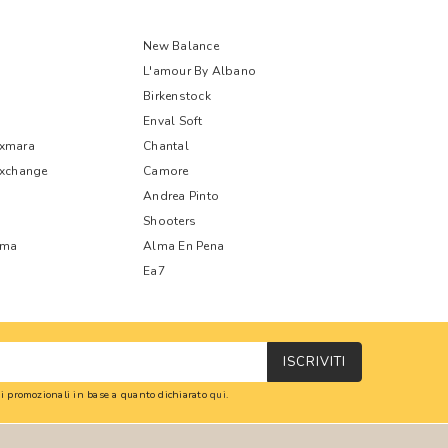
New Balance
L'amour By Albano
Birkenstock
Enval Soft
xmara
Chantal
Exchange
Camore
Andrea Pinto
Shooters
oma
Alma En Pena
Ea7
ISCRIVITI
oni promozionali in base a quanto dichiarato
qui
.