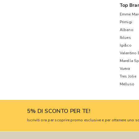
Top Bra
Emme Mare
Primigi
Albano
Iblues
Igi&co
Valentino
Marella Sp
Vueva
Tres Jolie
Melluso
5% DI SCONTO PER TE!
Iscriviti ora per scoprire promo esclusive e per ottenere uno