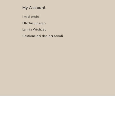
My Account
I miei ordini
Effettua un reso
La mia Wishlist
Gestione dei dati personali