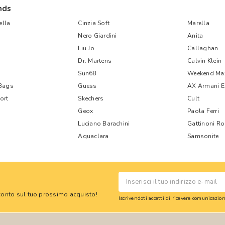
nds
lla
Cinzia Soft
Marella
Nero Giardini
Anita
Liu Jo
Callaghan
Dr. Martens
Calvin Klein
Sun68
Weekend Ma
 Bags
Guess
AX Armani 
ort
Skechers
Cult
Geox
Paola Ferri
Luciano Barachini
Gattinoni R
Aquaclara
Samsonite
 sconto sul tuo prossimo acquisto!
Iscrivendoti accetti di ricevere comunicazi