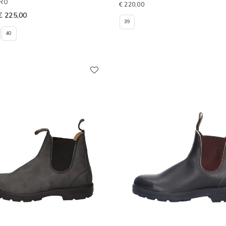
ERO
€ 220,00
€ 225,00
39
40