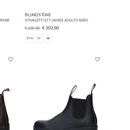
BLUNDSTONE
RRONE
STIVALETTI 577 UNISEX ADULTO NERO
€ 202,50
€ 225,00
37½
47
48