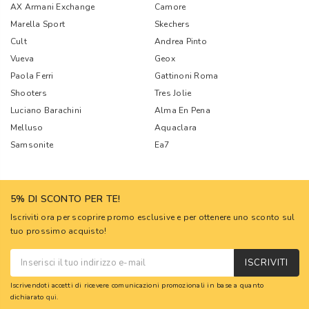
AX Armani Exchange
Camore
Marella Sport
Skechers
Cult
Andrea Pinto
Vueva
Geox
Paola Ferri
Gattinoni Roma
Shooters
Tres Jolie
Luciano Barachini
Alma En Pena
Melluso
Aquaclara
Samsonite
Ea7
5% DI SCONTO PER TE!
Iscriviti ora per scoprire promo esclusive e per ottenere uno sconto sul
tuo prossimo acquisto!
ISCRIVITI
Iscrivendoti accetti di ricevere comunicazioni promozionali in base a quanto
dichiarato
qui
.