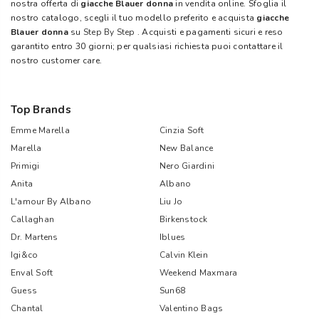
nostra offerta di
giacche Blauer donna
in vendita online. Sfoglia il
nostro catalogo, scegli il tuo modello preferito e acquista
giacche
Blauer donna
su
Step By Step
. Acquisti e pagamenti sicuri e reso
garantito entro 30 giorni; per qualsiasi richiesta puoi contattare il
nostro customer care.
Top Brands
Emme Marella
Cinzia Soft
Marella
New Balance
Primigi
Nero Giardini
Anita
Albano
L'amour By Albano
Liu Jo
Callaghan
Birkenstock
Dr. Martens
Iblues
Igi&co
Calvin Klein
Enval Soft
Weekend Maxmara
Guess
Sun68
Chantal
Valentino Bags