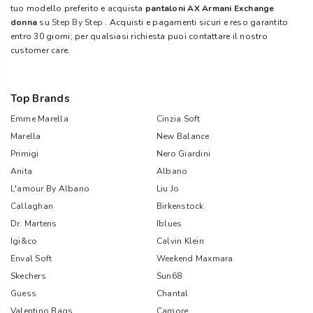
tuo modello preferito e acquista
pantaloni AX Armani Exchange
donna
su
Step By Step
. Acquisti e pagamenti sicuri e reso garantito
entro 30 giorni; per qualsiasi richiesta puoi contattare il nostro
customer care.
Top Brands
Emme Marella
Cinzia Soft
Marella
New Balance
Primigi
Nero Giardini
Anita
Albano
L'amour By Albano
Liu Jo
Callaghan
Birkenstock
Dr. Martens
Iblues
Igi&co
Calvin Klein
Enval Soft
Weekend Maxmara
Skechers
Sun68
Guess
Chantal
Valentino Bags
Camore