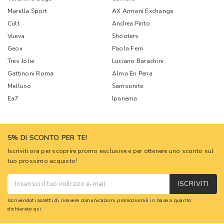
Marella Sport
AX Armani Exchange
Cult
Andrea Pinto
Vueva
Shooters
Geox
Paola Ferri
Tres Jolie
Luciano Barachini
Gattinoni Roma
Alma En Pena
Melluso
Samsonite
Ea7
Ipanema
5% DI SCONTO PER TE!
Iscriviti ora per scoprire promo esclusive e per ottenere uno sconto sul
tuo prossimo acquisto!
ISCRIVITI
Iscrivendoti accetti di ricevere comunicazioni promozionali in base a quanto
dichiarato
qui
.