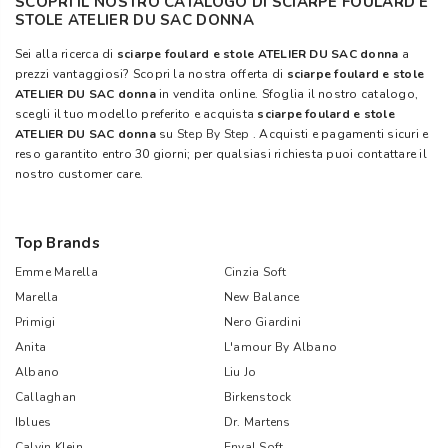
SCOPRI IL NOSTRO CATALOGO DI SCIARPE FOULARD E
STOLE ATELIER DU SAC DONNA
Sei alla ricerca di
sciarpe foulard e stole ATELIER DU SAC donna
a
prezzi vantaggiosi? Scopri la nostra offerta di
sciarpe foulard e stole
ATELIER DU SAC donna
in vendita online. Sfoglia il nostro catalogo,
scegli il tuo modello preferito e acquista
sciarpe foulard e stole
ATELIER DU SAC donna
su
Step By Step
. Acquisti e pagamenti sicuri e
reso garantito entro 30 giorni; per qualsiasi richiesta puoi contattare il
nostro customer care.
Top Brands
Emme Marella
Cinzia Soft
Marella
New Balance
Primigi
Nero Giardini
Anita
L'amour By Albano
Albano
Liu Jo
Callaghan
Birkenstock
Iblues
Dr. Martens
Calvin Klein
Enval Soft