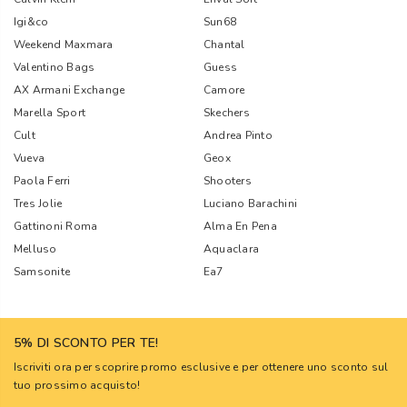
Igi&co
Sun68
Weekend Maxmara
Chantal
Valentino Bags
Guess
AX Armani Exchange
Camore
Marella Sport
Skechers
Cult
Andrea Pinto
Vueva
Geox
Paola Ferri
Shooters
Tres Jolie
Luciano Barachini
Gattinoni Roma
Alma En Pena
Melluso
Aquaclara
Samsonite
Ea7
5% DI SCONTO PER TE!
Iscriviti ora per scoprire promo esclusive e per ottenere uno sconto sul
tuo prossimo acquisto!