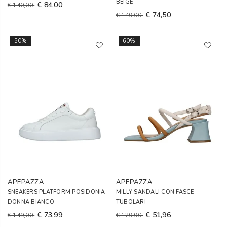
BEIGE
€ 84,00
€ 140,00
€ 74,50
€ 149,00
50%
60%
APEPAZZA
APEPAZZA
SNEAKERS PLATFORM POSIDONIA
MILLY SANDALI CON FASCE
DONNA BIANCO
TUBOLARI
€ 73,99
€ 51,96
€ 149,00
€ 129,90