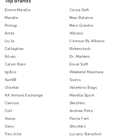
Top Brands
Emme Marella
Cinzia Soft
Marella
New Balance
Primigi
Nero Giardini
Anita
Albano
Liu Jo
L'amour By Albano
Callaghan
Birkenstock
Iblues
Dr. Martens
Calvin Klein
Enval Soft
Igi&co
Weekend Maxmara
Sun68
Guess
Chantal
Valentino Bags
AX Armani Exchange
Marella Sport
Camore
Skechers
Cult
Andrea Pinto
Vueva
Paola Ferri
Geox
Shooters
Tres Jolie
Luciano Barachini