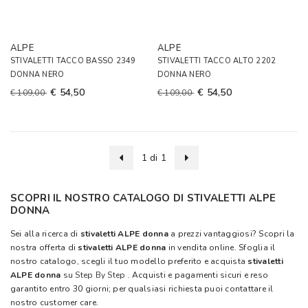
ALPE
ALPE
STIVALETTI TACCO BASSO 2349
STIVALETTI TACCO ALTO 2202
DONNA NERO
DONNA NERO
€ 54,50
€ 54,50
€ 109,00
€ 109,00
1 di 1
SCOPRI IL NOSTRO CATALOGO DI STIVALETTI ALPE
DONNA
Sei alla ricerca di
stivaletti ALPE donna
a prezzi vantaggiosi? Scopri la
nostra offerta di
stivaletti ALPE donna
in vendita online. Sfoglia il
nostro catalogo, scegli il tuo modello preferito e acquista
stivaletti
ALPE donna
su
Step By Step
. Acquisti e pagamenti sicuri e reso
garantito entro 30 giorni; per qualsiasi richiesta puoi contattare il
nostro customer care.