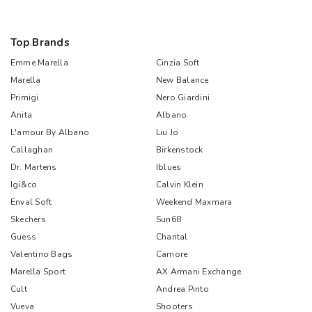
Top Brands
Emme Marella
Cinzia Soft
Marella
New Balance
Primigi
Nero Giardini
Anita
Albano
L'amour By Albano
Liu Jo
Callaghan
Birkenstock
Dr. Martens
Iblues
Igi&co
Calvin Klein
Enval Soft
Weekend Maxmara
Skechers
Sun68
Guess
Chantal
Valentino Bags
Camore
Marella Sport
AX Armani Exchange
Cult
Andrea Pinto
Vueva
Shooters