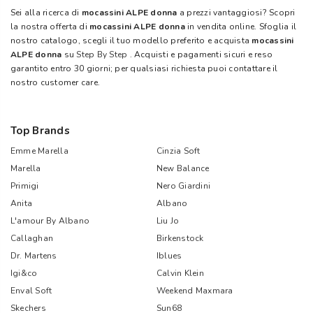
Sei alla ricerca di
mocassini ALPE donna
a prezzi vantaggiosi? Scopri
la nostra offerta di
mocassini ALPE donna
in vendita online. Sfoglia il
nostro catalogo, scegli il tuo modello preferito e acquista
mocassini
ALPE donna
su
Step By Step
. Acquisti e pagamenti sicuri e reso
garantito entro 30 giorni; per qualsiasi richiesta puoi contattare il
nostro customer care.
Top Brands
Emme Marella
Cinzia Soft
Marella
New Balance
Primigi
Nero Giardini
Anita
Albano
L'amour By Albano
Liu Jo
Callaghan
Birkenstock
Dr. Martens
Iblues
Igi&co
Calvin Klein
Enval Soft
Weekend Maxmara
Skechers
Sun68