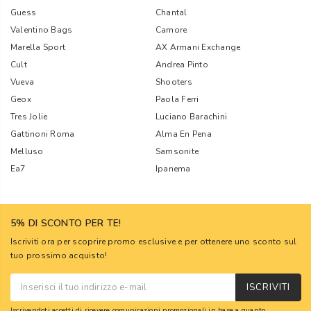
Guess
Chantal
Valentino Bags
Camore
Marella Sport
AX Armani Exchange
Cult
Andrea Pinto
Vueva
Shooters
Geox
Paola Ferri
Tres Jolie
Luciano Barachini
Gattinoni Roma
Alma En Pena
Melluso
Samsonite
Ea7
Ipanema
5% DI SCONTO PER TE!
Iscriviti ora per scoprire promo esclusive e per ottenere uno sconto sul
tuo prossimo acquisto!
ISCRIVITI
Iscrivendoti accetti di ricevere comunicazioni promozionali in base a quanto