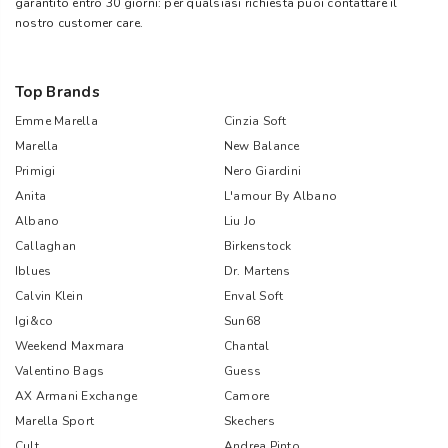
garantito entro 30 giorni: per qualsiasi richiesta puoi contattare il
nostro customer care.
Top Brands
Emme Marella
Cinzia Soft
Marella
New Balance
Primigi
Nero Giardini
Anita
L'amour By Albano
Albano
Liu Jo
Callaghan
Birkenstock
Iblues
Dr. Martens
Calvin Klein
Enval Soft
Igi&co
Sun68
Weekend Maxmara
Chantal
Valentino Bags
Guess
AX Armani Exchange
Camore
Marella Sport
Skechers
Cult
Andrea Pinto