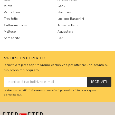
Vueva
Geox
Paola Ferri
Shooters
Tres Jolie
Luciano Barachini
Gattinoni Roma
Alma En Pena
Melluso
Aquaclara
Samsonite
Ea7
5% DI SCONTO PER TE!
Iscriviti ora per scoprire promo esclusive e per ottenere uno sconto sul
tuo prossimo acquisto!
ISCRIVITI
Iscrivendoti accetti di ricevere comunicazioni promozionali in base a quanto
dichiarato
qui
.