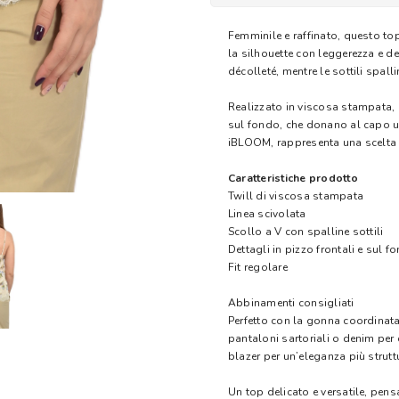
Femminile e raffinato, questo top
la silhouette con leggerezza e del
décolleté, mentre le sottili spal
Realizzato in viscosa stampata, è
sul fondo, che donano al capo u
iBLOOM, rappresenta una scelta c
Caratteristiche prodotto
Twill di viscosa stampata
Linea scivolata
Scollo a V con spalline sottili
Dettagli in pizzo frontali e sul f
Fit regolare
Abbinamenti consigliati
Perfetto con la gonna coordinata
pantaloni sartoriali o denim per c
blazer per un’eleganza più strutt
Un top delicato e versatile, pen