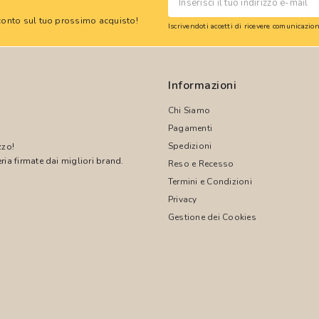
 sconto sul tuo prossimo acquisto!
Iscrivendoti accetti di ricevere comunicazi
Informazioni
Chi Siamo
Pagamenti
Spedizioni
zzo!
ria firmate dai migliori brand.
Reso e Recesso
Termini e Condizioni
!
Privacy
Gestione dei Cookies