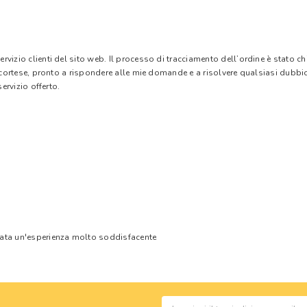
vizio clienti del sito web. Il processo di tracciamento dell’ordine è stato c
e cortese, pronto a rispondere alle mie domande e a risolvere qualsiasi dubbi
ervizio offerto.
tata un'esperienza molto soddisfacente