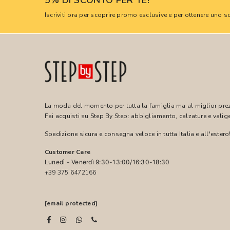
5% DI SCONTO PER TE!
Iscriviti ora per scoprire promo esclusive e per ottenere uno
La moda del momento per tutta la famiglia ma al miglior pre
Fai acquisti su Step By Step: abbigliamento, calzature e valige
Spedizione sicura e consegna veloce in tutta Italia e all'estero
Customer Care
Lunedì - Venerdì 9:30-13:00/16:30-18:30
+39 375 6472166
[email protected]