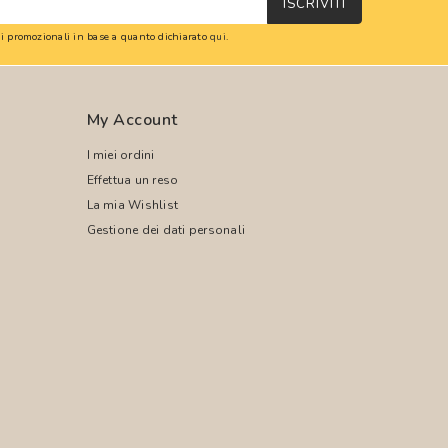
ISCRIVITI
oni promozionali in base a quanto dichiarato
qui
.
My Account
I miei ordini
Effettua un reso
La mia Wishlist
Gestione dei dati personali