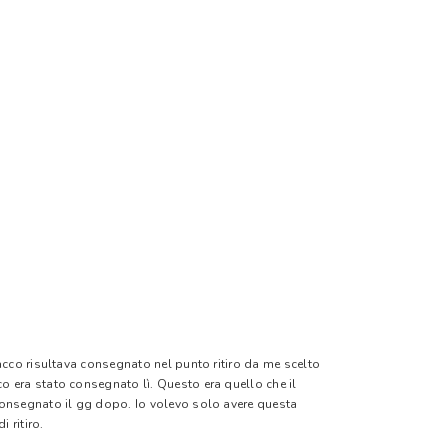
pacco risultava consegnato nel punto ritiro da me scelto
o era stato consegnato lì. Questo era quello che il
 consegnato il gg dopo. Io volevo solo avere questa
 ritiro.