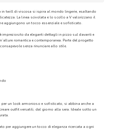
 in twill di viscosa si ispira al mondo lingerie, esaltando
icatezza. La linea scivolata e lo scollo a V valorizzano il
line aggiungono un tocco essenziale e sofisticato.
 impreziosito da eleganti dettagli in pizzo sul davanti e
n’allure romantica e contemporanea. Parte del progetto
onsapevole senza rinunciare allo stile.
ondo
 per un look armonioso e sofisticato, si abbina anche a
reare outfit versatili, dal giorno alla sera. Ideale sotto un
urata.
sato per aggiungere un tocco di eleganza ricercata a ogni