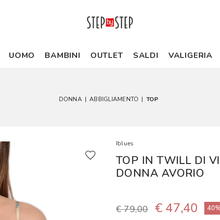
UOMO
BAMBINI
OUTLET
SALDI
VALIGERIA
DONNA
|
ABBIGLIAMENTO
|
TOP
Iblues
TOP IN TWILL DI 
DONNA AVORIO
€ 47,40
€ 79,00
40