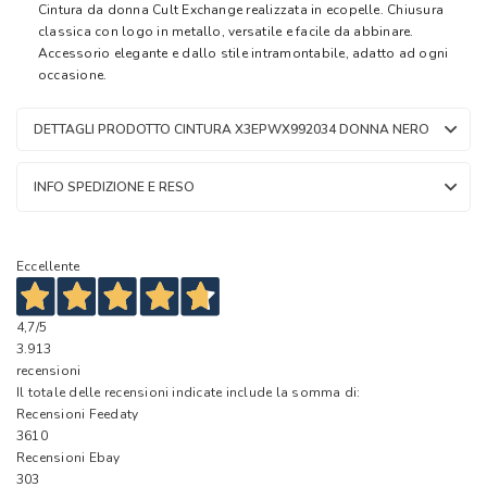
Cintura da donna Cult Exchange realizzata in ecopelle. Chiusura
classica con logo in metallo, versatile e facile da abbinare.
Accessorio elegante e dallo stile intramontabile, adatto ad ogni
occasione.
DETTAGLI PRODOTTO CINTURA X3EPWX992034 DONNA NERO
INFO SPEDIZIONE E RESO
Eccellente
4,7
/5
3.913
recensioni
Il totale delle recensioni indicate include la somma di:
Recensioni Feedaty
3610
Recensioni Ebay
303