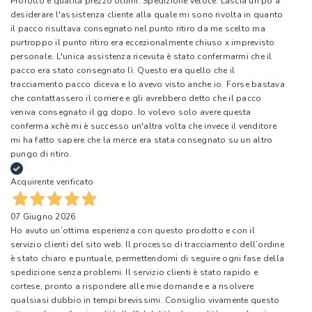
Profotto e qualità prezzo ottimi. Spedizione veloce. Lascia un pò a
desiderare l'assistenza cliente alla quale mi sono rivolta in quanto
il pacco risultava consegnato nel punto ritiro da me scelto ma
purtroppo il punto ritiro era eccezionalmente chiuso x imprevisto
personale. L'unica assistenza ricevuta è stato confermarmi che il
pacco era stato consegnato lì. Questo era quello che il
tracciamento pacco diceva e lo avevo visto anche io. Forse bastava
che contattassero il corriere e gli avrebbero detto che il pacco
veniva consegnato il gg dopo. Io volevo solo avere questa
conferma xchè mi è successo un'altra volta che invece il venditore
mi ha fatto sapere che la merce era stata consegnato su un altro
pungo di ritiro.
Acquirente verificato
07 Giugno 2026
Ho avuto un’ottima esperienza con questo prodotto e con il
servizio clienti del sito web. Il processo di tracciamento dell’ordine
è stato chiaro e puntuale, permettendomi di seguire ogni fase della
spedizione senza problemi. Il servizio clienti è stato rapido e
cortese, pronto a rispondere alle mie domande e a risolvere
qualsiasi dubbio in tempi brevissimi. Consiglio vivamente questo