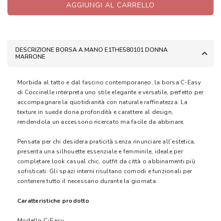
AGGIUNGI AL CARRELLO
DESCRIZIONE BORSA A MANO E1THE580101 DONNA
MARRONE
Morbida al tatto e dal fascino contemporaneo, la borsa C-Easy
di Coccinelle interpreta uno stile elegante e versatile, perfetto per
accompagnare la quotidianità con naturale raffinatezza. La
texture in suede dona profondità e carattere al design,
rendendola un accessorio ricercato ma facile da abbinare.
Pensata per chi desidera praticità senza rinunciare all’estetica,
presenta una silhouette essenziale e femminile, ideale per
completare look casual chic, outfit da città o abbinamenti più
sofisticati. Gli spazi interni risultano comodi e funzionali per
contenere tutto il necessario durante la giornata.
Caratteristiche prodotto
Modello C-Easy