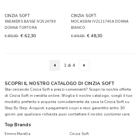
CINZIA SOFT
CINZIA SOFT
SNEAKERS BASSE IV2524790
MOCASSINI IV2121740A DONNA
DONNA TORTORA
BIANCO
€ 62,30
€ 48,30
€ 89,00
€ 69,00
1 di 4
SCOPRI IL NOSTRO CATALOGO DI CINZIA SOFT
Stai cercando Cinzia Soft a prezzi convenienti? Scopri la nostra offerta
di Cinzia Soft in vendita online. Sfoglia il nostro catalogo, scegli il tuo
modello preferito e acquista comodamente da casa le Cinzia Soft su
Step By Step
. Acquisti e pagamenti sicuri e reso garantito entro 30
giorni: per qualsiasi richiesta puoi contattare il nostro customer care.
Top Brands
Emme Marella
Cinzia Soft