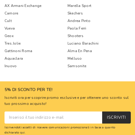
AX Armani Exchange
Marella Sport
Camore
Skechers
Cult
Andrea Pinto
Vueva
Paola Ferri
Geox
Shooters
Tres Jolie
Luciano Barachini
Gattinoni Roma
Alma En Pena
Aquaclara
Melluso
Inuovo
Samsonite
5% DI SCONTO PER TE!
Iscriviti ora per scoprire promo esclusive e per ottenere uno sconto sul
tuo prossimo acquisto!
ISCRIVITI
Iscrivendoti accetti di ricevere comunicazioni promozionali in base a quanto
dichiarato
qui
.