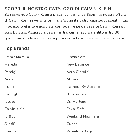
SCOPRI IL NOSTRO CATALOGO DI CALVIN KLEIN
Stai cercando Calvin Klein a prezzi convenienti? Scopri la nostra offerta
di Calvin Klein in vendita online. Sfoglia il nostro catalogo, scegli il tuo
modello preferito e acquista comodamente da casa le Calvin Klein su
Step By Step
. Acquisti e pagamenti sicuri e reso garantito entro 30
giorni: per qualsiasi richiesta puoi contattare il nostro customer care.
Top Brands
Emme Marella
Cinzia Soft
Marella
New Balance
Primigi
Nero Giardini
Anita
Albano
Liu Jo
L'amour By Albano
Callaghan
Birkenstock
Iblues
Dr. Martens
Calvin Klein
Enval Soft
Igi&co
Weekend Maxmara
Sun68
Guess
Chantal
Valentino Bags