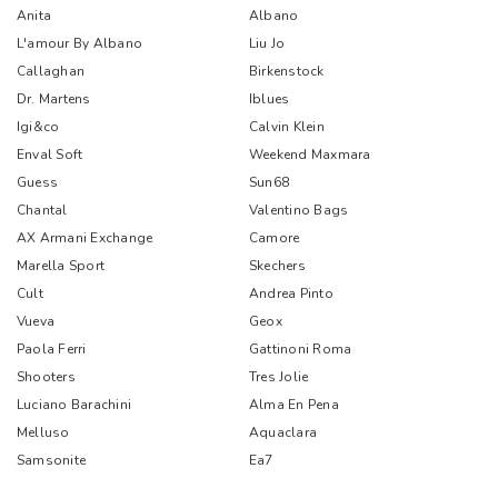
Anita
Albano
L'amour By Albano
Liu Jo
Callaghan
Birkenstock
Dr. Martens
Iblues
Igi&co
Calvin Klein
Enval Soft
Weekend Maxmara
Guess
Sun68
Chantal
Valentino Bags
AX Armani Exchange
Camore
Marella Sport
Skechers
Cult
Andrea Pinto
Vueva
Geox
Paola Ferri
Gattinoni Roma
Shooters
Tres Jolie
Luciano Barachini
Alma En Pena
Melluso
Aquaclara
Samsonite
Ea7