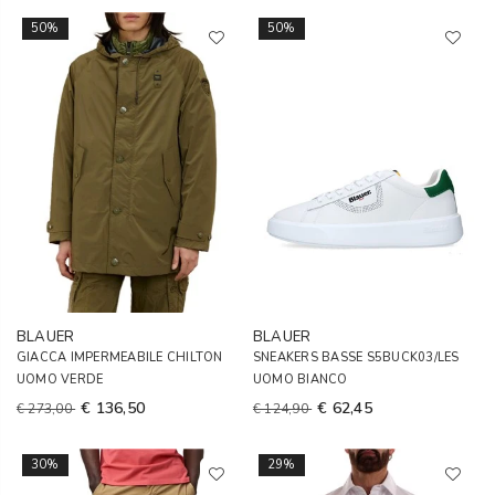
50%
50%
BLAUER
BLAUER
GIACCA IMPERMEABILE CHILTON
SNEAKERS BASSE S5BUCK03/LES
UOMO VERDE
UOMO BIANCO
€ 136,50
€ 62,45
€ 273,00
€ 124,90
30%
29%