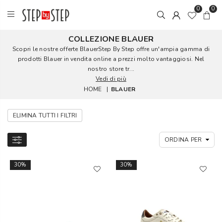
0
0
COLLEZIONE BLAUER
Scopri le nostre offerte BlauerStep By Step offre un'ampia gamma di
prodotti Blauer in vendita online a prezzi molto vantaggiosi. Nel
nostro store tr...
Vedi di più
HOME
|
BLAUER
ELIMINA TUTTI I FILTRI
30%
30%