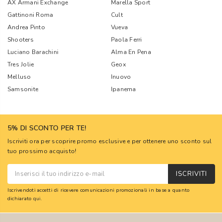
AX Armani Exchange
Marella Sport
Gattinoni Roma
Cult
Andrea Pinto
Vueva
Shooters
Paola Ferri
Luciano Barachini
Alma En Pena
Tres Jolie
Geox
Melluso
Inuovo
Samsonite
Ipanema
5% DI SCONTO PER TE!
Iscriviti ora per scoprire promo esclusive e per ottenere uno sconto sul
tuo prossimo acquisto!
ISCRIVITI
Iscrivendoti accetti di ricevere comunicazioni promozionali in base a quanto
dichiarato
qui
.