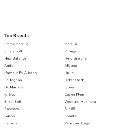
Top Brands
Emme Marella
Marella
Cinzia Soft
Primigi
New Balance
Nero Giardini
Anita
Albano
L'amour By Albano
Liu Jo
Callaghan
Birkenstock
Dr. Martens
Iblues
Igi&co
Calvin Klein
Enval Soft
Weekend Maxmara
Skechers
Sun68
Guess
Chantal
Camore
Valentino Bags