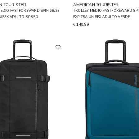
N TOURISTER
AMERICAN TOURISTER
EDIO FASTFOREWARD SPIN 68/25
TROLLEY MEDIO FASTFOREWARD SPI
NISEX ADULTO ROSSO
EXP TSA UNISEX ADULTO VERDE
€ 149,89