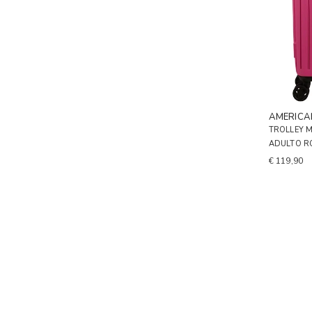
AMERICA
TROLLEY M
ADULTO R
€ 119,90