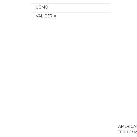
UOMO
VALIGERIA
AMERICA
TROLLEY M