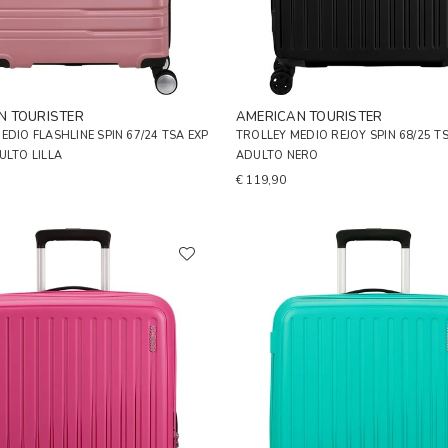
N TOURISTER
AMERICAN TOURISTER
EDIO FLASHLINE SPIN 67/24 TSA EXP
TROLLEY MEDIO REJOY SPIN 68/25 T
ULTO LILLA
ADULTO NERO
€ 119,90