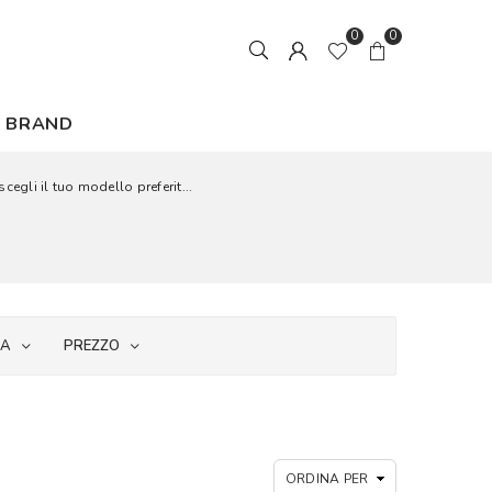
0
0
BRAND
cegli il tuo modello preferit...
IA
PREZZO