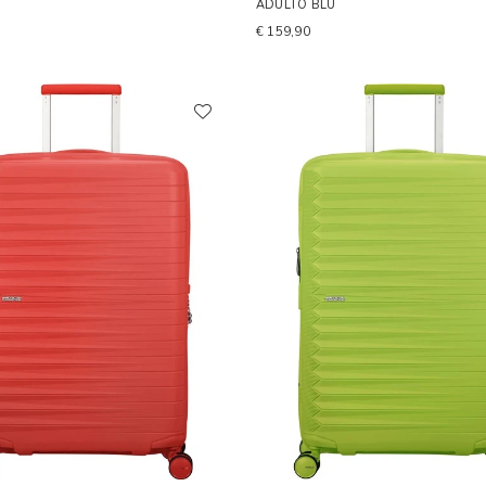
ADULTO BLU
€ 159,90