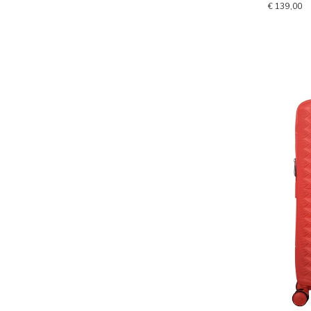
€ 139,00