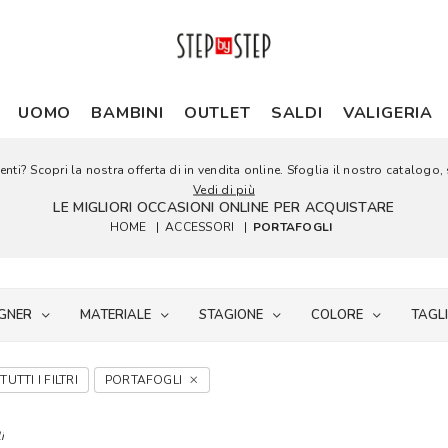
UOMO
BAMBINI
OUTLET
SALDI
VALIGERIA
nti? Scopri la nostra offerta di in vendita online. Sfoglia il nostro catalogo, s
Vedi di più
LE MIGLIORI OCCASIONI ONLINE PER ACQUISTARE
HOME
|
ACCESSORI
|
PORTAFOGLI
GNER
MATERIALE
STAGIONE
COLORE
TAGL
TUTTI I FILTRI
PORTAFOGLI
i