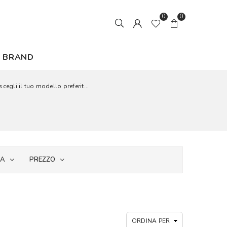
0
0
BRAND
cegli il tuo modello preferit...
IA
PREZZO