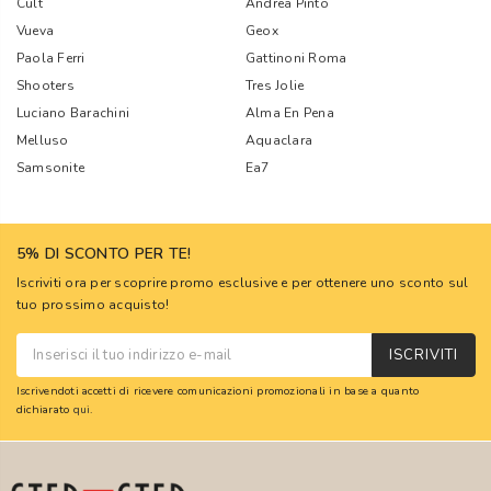
Cult
Andrea Pinto
Vueva
Geox
Paola Ferri
Gattinoni Roma
Shooters
Tres Jolie
Luciano Barachini
Alma En Pena
Melluso
Aquaclara
Samsonite
Ea7
5% DI SCONTO PER TE!
Iscriviti ora per scoprire promo esclusive e per ottenere uno sconto sul
tuo prossimo acquisto!
ISCRIVITI
Iscrivendoti accetti di ricevere comunicazioni promozionali in base a quanto
dichiarato
qui
.