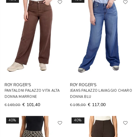
ROY ROGER'S
ROY ROGER'S
PANTALONI PALAZZO VITA ALTA
JEANS PALAZZO LAVAGGIO CHIARO
DONNA MARRONE
DONNA BLU
€ 101,40
€ 117,00
€ 169,00
€ 195,00
40%
40%