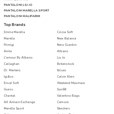
PANTALONI LIU JO
PANTALONI MARELLA SPORT
PANTALONI MALIPARMI
Top Brands
Emme Marella
Cinzia Soft
Marella
New Balance
Primigi
Nero Giardini
Anita
Albano
L'amour By Albano
Liu Jo
Callaghan
Birkenstock
Dr. Martens
Iblues
Igi&co
Calvin Klein
Enval Soft
Weekend Maxmara
Guess
Sun68
Chantal
Valentino Bags
AX Armani Exchange
Camore
Marella Sport
Skechers