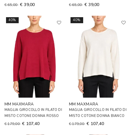
€ 39,00
€ 39,00
€ 65,00
€ 65,00
40%
40%
MM MAXMARA
MM MAXMARA
MAGLIA GIROCOLLO IN FILATO DI
MAGLIA GIROCOLLO IN FILATO DI
MISTO COTONE DONNA ROSSO
MISTO COTONE DONNA BIANCO
€ 107,40
€ 107,40
€ 179,00
€ 179,00