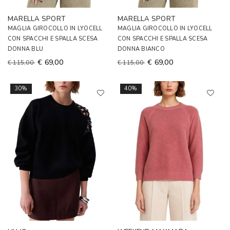
MARELLA SPORT
MARELLA SPORT
MAGLIA GIROCOLLO IN LYOCELL
MAGLIA GIROCOLLO IN LYOCELL
CON SPACCHI E SPALLA SCESA
CON SPACCHI E SPALLA SCESA
DONNA BLU
DONNA BIANCO
€ 69,00
€ 69,00
€ 115,00
€ 115,00
30%
40%