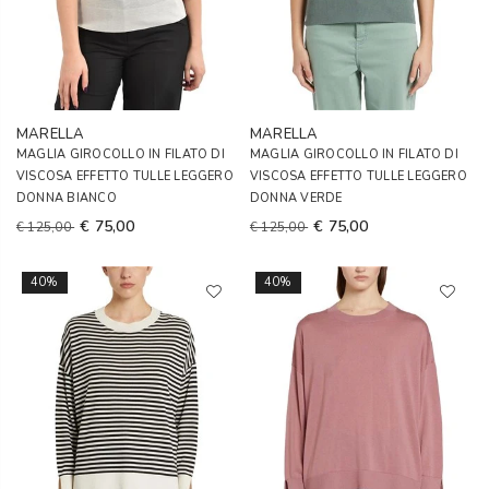
MARELLA
MARELLA
MAGLIA GIROCOLLO IN FILATO DI
MAGLIA GIROCOLLO IN FILATO DI
VISCOSA EFFETTO TULLE LEGGERO
VISCOSA EFFETTO TULLE LEGGERO
DONNA BIANCO
DONNA VERDE
€ 75,00
€ 75,00
€ 125,00
€ 125,00
40%
40%