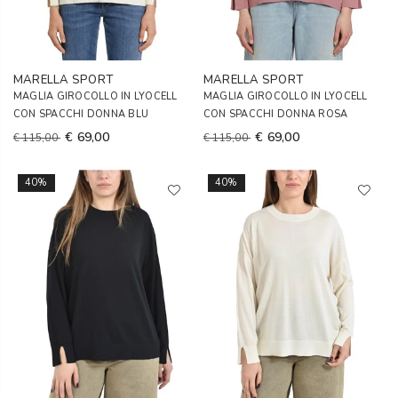
MARELLA SPORT
MARELLA SPORT
MAGLIA GIROCOLLO IN LYOCELL
MAGLIA GIROCOLLO IN LYOCELL
CON SPACCHI DONNA BLU
CON SPACCHI DONNA ROSA
€ 69,00
€ 69,00
€ 115,00
€ 115,00
40%
40%