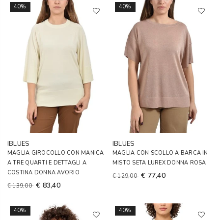
40%
40%
IBLUES
IBLUES
MAGLIA GIROCOLLO CON MANICA
MAGLIA CON SCOLLO A BARCA IN
A TRE QUARTI E DETTAGLI A
MISTO SETA LUREX DONNA ROSA
COSTINA DONNA AVORIO
€ 77,40
€ 129,00
€ 83,40
€ 139,00
40%
40%