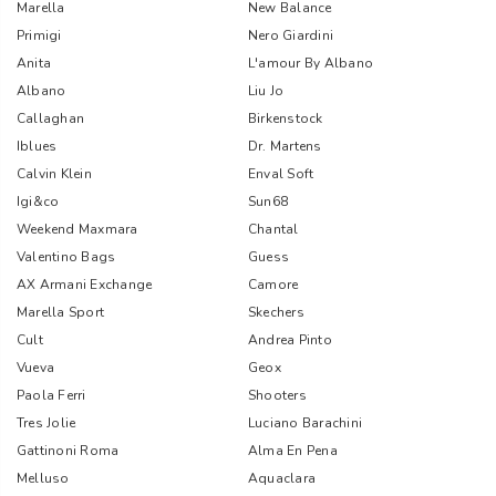
Marella
New Balance
Primigi
Nero Giardini
Anita
L'amour By Albano
Albano
Liu Jo
Callaghan
Birkenstock
Iblues
Dr. Martens
Calvin Klein
Enval Soft
Igi&co
Sun68
Weekend Maxmara
Chantal
Valentino Bags
Guess
AX Armani Exchange
Camore
Marella Sport
Skechers
Cult
Andrea Pinto
Vueva
Geox
Paola Ferri
Shooters
Tres Jolie
Luciano Barachini
Gattinoni Roma
Alma En Pena
Melluso
Aquaclara