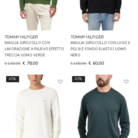
TOMMY HILFIGER
TOMMY HILFIGER
MAGLIA GIROCOLLO CON
MAGLIA GIROCOLLO CON LOGO E
LAVORAZIONE A RILIEVO EFFETTO
POLSI E FONDO ELASTICI UOMO
TRECCIA UOMO VERDE
NERO
€ 78,00
€ 60,00
€ 130,00
€ 100,00
40%
40%