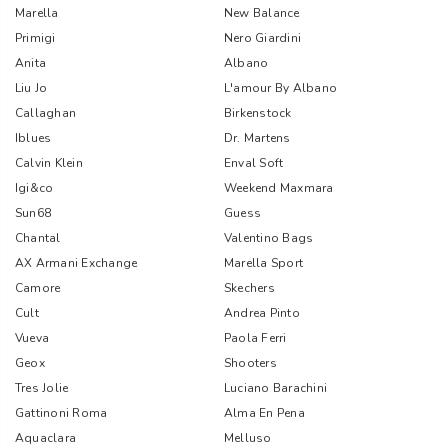
Marella
New Balance
Primigi
Nero Giardini
Anita
Albano
Liu Jo
L'amour By Albano
Callaghan
Birkenstock
Iblues
Dr. Martens
Calvin Klein
Enval Soft
Igi&co
Weekend Maxmara
Sun68
Guess
Chantal
Valentino Bags
AX Armani Exchange
Marella Sport
Camore
Skechers
Cult
Andrea Pinto
Vueva
Paola Ferri
Geox
Shooters
Tres Jolie
Luciano Barachini
Gattinoni Roma
Alma En Pena
Aquaclara
Melluso