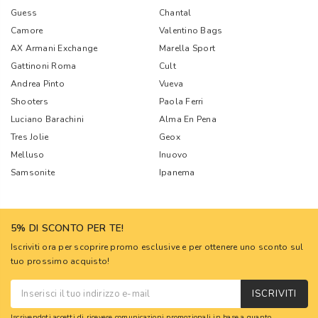
Guess
Chantal
Camore
Valentino Bags
AX Armani Exchange
Marella Sport
Gattinoni Roma
Cult
Andrea Pinto
Vueva
Shooters
Paola Ferri
Luciano Barachini
Alma En Pena
Tres Jolie
Geox
Melluso
Inuovo
Samsonite
Ipanema
5% DI SCONTO PER TE!
Iscriviti ora per scoprire promo esclusive e per ottenere uno sconto sul
tuo prossimo acquisto!
ISCRIVITI
Iscrivendoti accetti di ricevere comunicazioni promozionali in base a quanto