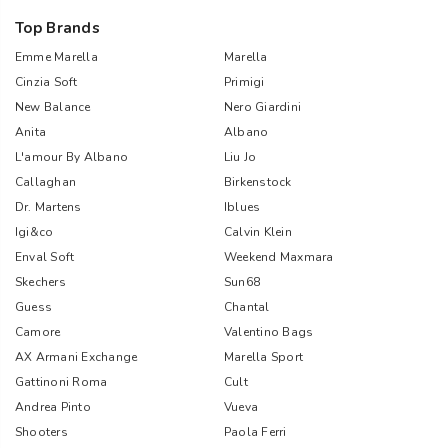
Top Brands
Emme Marella
Marella
Cinzia Soft
Primigi
New Balance
Nero Giardini
Anita
Albano
L'amour By Albano
Liu Jo
Callaghan
Birkenstock
Dr. Martens
Iblues
Igi&co
Calvin Klein
Enval Soft
Weekend Maxmara
Skechers
Sun68
Guess
Chantal
Camore
Valentino Bags
AX Armani Exchange
Marella Sport
Gattinoni Roma
Cult
Andrea Pinto
Vueva
Shooters
Paola Ferri