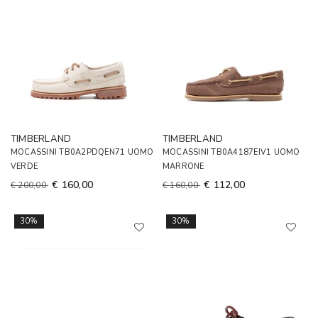
TIMBERLAND
TIMBERLAND
MOCASSINI TB0A2PDQEN71 UOMO
MOCASSINI TB0A4187EIV1 UOMO
VERDE
MARRONE
€ 160,00
€ 112,00
€ 200,00
€ 160,00
30%
30%