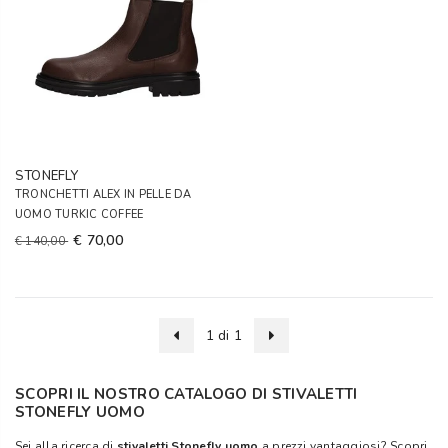
STONEFLY
TRONCHETTI ALEX IN PELLE DA
UOMO TURKIC COFFEE
€ 70,00
€ 140,00
1 di 1
SCOPRI IL NOSTRO CATALOGO DI STIVALETTI
STONEFLY UOMO
Sei alla ricerca di
stivaletti Stonefly uomo
a prezzi vantaggiosi? Scopri