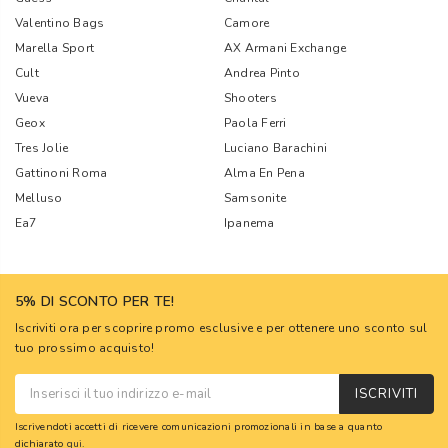
Valentino Bags
Camore
Marella Sport
AX Armani Exchange
Cult
Andrea Pinto
Vueva
Shooters
Geox
Paola Ferri
Tres Jolie
Luciano Barachini
Gattinoni Roma
Alma En Pena
Melluso
Samsonite
Ea7
Ipanema
5% DI SCONTO PER TE!
Iscriviti ora per scoprire promo esclusive e per ottenere uno sconto sul
tuo prossimo acquisto!
ISCRIVITI
Iscrivendoti accetti di ricevere comunicazioni promozionali in base a quanto
dichiarato
qui
.