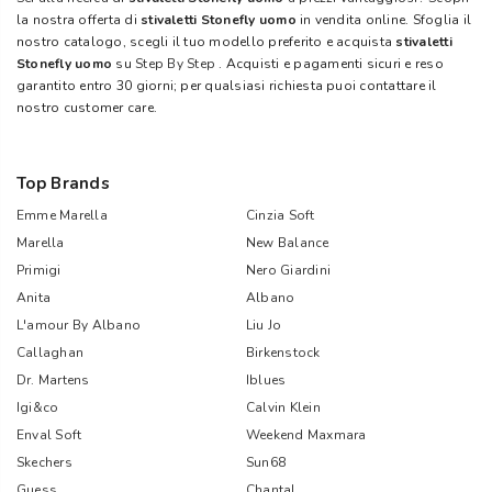
la nostra offerta di
stivaletti Stonefly uomo
in vendita online. Sfoglia il
nostro catalogo, scegli il tuo modello preferito e acquista
stivaletti
Stonefly uomo
su
Step By Step
. Acquisti e pagamenti sicuri e reso
garantito entro 30 giorni; per qualsiasi richiesta puoi contattare il
nostro customer care.
Top Brands
Emme Marella
Cinzia Soft
Marella
New Balance
Primigi
Nero Giardini
Anita
Albano
L'amour By Albano
Liu Jo
Callaghan
Birkenstock
Dr. Martens
Iblues
Igi&co
Calvin Klein
Enval Soft
Weekend Maxmara
Skechers
Sun68
Guess
Chantal