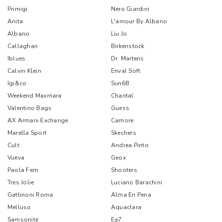
Primigi
Nero Giardini
Anita
L'amour By Albano
Albano
Liu Jo
Callaghan
Birkenstock
Iblues
Dr. Martens
Calvin Klein
Enval Soft
Igi&co
Sun68
Weekend Maxmara
Chantal
Valentino Bags
Guess
AX Armani Exchange
Camore
Marella Sport
Skechers
Cult
Andrea Pinto
Vueva
Geox
Paola Ferri
Shooters
Tres Jolie
Luciano Barachini
Gattinoni Roma
Alma En Pena
Melluso
Aquaclara
Samsonite
Ea7