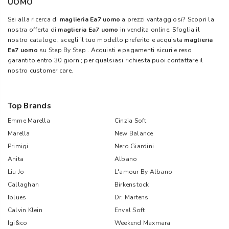
UOMO
Sei alla ricerca di
maglieria Ea7 uomo
a prezzi vantaggiosi? Scopri la
nostra offerta di
maglieria Ea7 uomo
in vendita online. Sfoglia il
nostro catalogo, scegli il tuo modello preferito e acquista
maglieria
Ea7 uomo
su
Step By Step
. Acquisti e pagamenti sicuri e reso
garantito entro 30 giorni; per qualsiasi richiesta puoi contattare il
nostro customer care.
Top Brands
Emme Marella
Cinzia Soft
Marella
New Balance
Primigi
Nero Giardini
Anita
Albano
Liu Jo
L'amour By Albano
Callaghan
Birkenstock
Iblues
Dr. Martens
Calvin Klein
Enval Soft
Igi&co
Weekend Maxmara