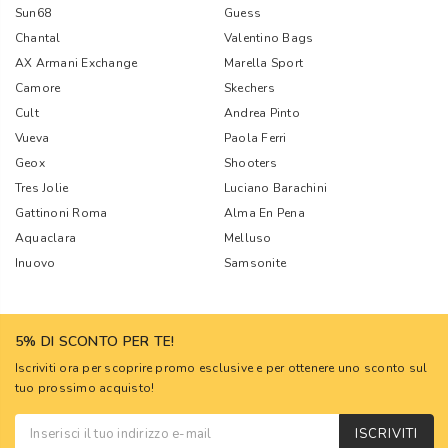
Sun68
Guess
Chantal
Valentino Bags
AX Armani Exchange
Marella Sport
Camore
Skechers
Cult
Andrea Pinto
Vueva
Paola Ferri
Geox
Shooters
Tres Jolie
Luciano Barachini
Gattinoni Roma
Alma En Pena
Aquaclara
Melluso
Inuovo
Samsonite
5% DI SCONTO PER TE!
Iscriviti ora per scoprire promo esclusive e per ottenere uno sconto sul
tuo prossimo acquisto!
ISCRIVITI