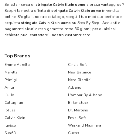
Sei alla ricerca di
stringate Calvin Klein uomo
a prezzi vantaggiosi?
Scopri la nostra offerta di
stringate Calvin Klein uomo
in vendita
online. Sfoglia il nostro catalogo, scegli il tuo modello preferito e
acquista
stringate Calvin Klein uomo
su
Step By Step
. Acquisti e
pagamenti sicuri e reso garantito entro 30 giorni; per qualsiasi
richiesta puoi contattare il nostro customer care.
Top Brands
Emme Marella
Cinzia Soft
Marella
New Balance
Primigi
Nero Giardini
Anita
Albano
Liu Jo
L'amour By Albano
Callaghan
Birkenstock
Iblues
Dr. Martens
Calvin Klein
Enval Soft
Igi&co
Weekend Maxmara
Sun68
Guess