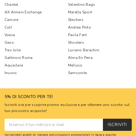
Chantal
Valentino Bags
AX Armani Exchange
Marella Sport
Camore
Skechers
Cult
Andrea Pinto
Vueva
Paola Ferri
Geox
Shooters
Tres Jolie
Luciano Barachini
Gattinoni Roma
Alma En Pena
Aquaclara
Melluso
Inuovo
Samsonite
5% DI SCONTO PER TE!
Iscriviti ora per scoprire promo esclusive e per ottenere uno sconto sul
tuo prossimo acquisto!
ISCRIVITI
Iscrivendoti accetti di ricevere comunicazioni promozionali in base a quanto