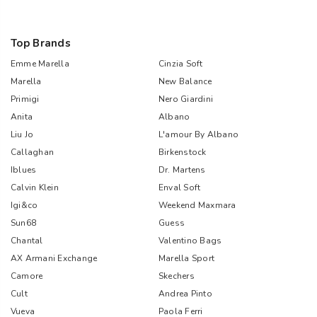
Top Brands
Emme Marella
Cinzia Soft
Marella
New Balance
Primigi
Nero Giardini
Anita
Albano
Liu Jo
L'amour By Albano
Callaghan
Birkenstock
Iblues
Dr. Martens
Calvin Klein
Enval Soft
Igi&co
Weekend Maxmara
Sun68
Guess
Chantal
Valentino Bags
AX Armani Exchange
Marella Sport
Camore
Skechers
Cult
Andrea Pinto
Vueva
Paola Ferri