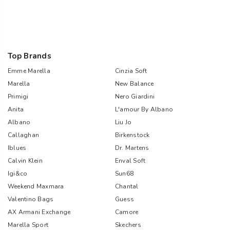
Top Brands
Emme Marella
Cinzia Soft
Marella
New Balance
Primigi
Nero Giardini
Anita
L'amour By Albano
Albano
Liu Jo
Callaghan
Birkenstock
Iblues
Dr. Martens
Calvin Klein
Enval Soft
Igi&co
Sun68
Weekend Maxmara
Chantal
Valentino Bags
Guess
AX Armani Exchange
Camore
Marella Sport
Skechers