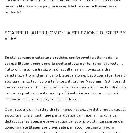
l’occasione di arricchire il tuo guardaroba con un tocco di classe e
personalità.
Scorri la pagina e scegli le tue scarpe Blauer uomo
preferite!
SCARPE BLAUER UOMO: LA SELEZIONE DI STEP BY
STEP
Se stai cercando calzature pratiche, confortevoli e alla moda, le
scarpe Blauer uomo sono la scelta giusta per te.
Sono, del resto, il
frutto di una lunga tradizione di eccellenza e innovazione che
caratterizza il brand americano Blauer, nato nel 1936 come fornitore di
abbigliamento tecnico per le forze dell’ordine. Negli anni '90, il brand
viene rilevato da FGF Industry, che lo trasforma in un marchio di moda
casual e sportiva, mantenendo però i valori e la mission originari:
innovazione, funzionalità, comfort e design.
Oggi Blauer è un marchio di riferimento nel settore della moda casual
e sportiva, che si distingue per la qualità dei materiali, la cura dei
dettagli, la resistenza e la versatilità dei suoi prodotti.
Le scarpe da
uomo firmate Blauer sono pensate per accompagnarti in ogni