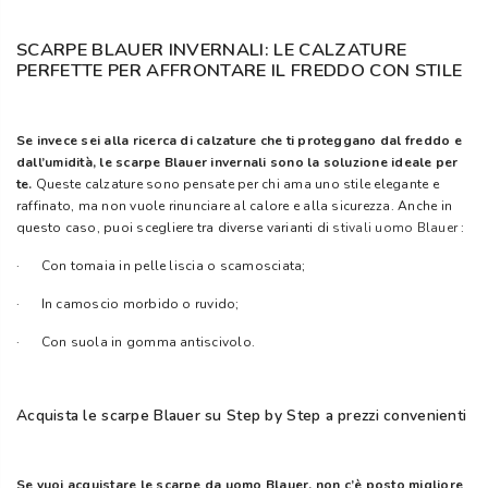
SCARPE BLAUER INVERNALI: LE CALZATURE
PERFETTE PER AFFRONTARE IL FREDDO CON STILE
Se invece sei alla ricerca di calzature che ti proteggano dal freddo e
dall’umidità, le scarpe Blauer invernali sono la soluzione ideale per
te.
Queste calzature sono pensate per chi ama uno stile elegante e
raffinato, ma non vuole rinunciare al calore e alla sicurezza. Anche in
questo caso, puoi scegliere tra diverse varianti di
stivali uomo Blauer
:
· Con tomaia in pelle liscia o scamosciata;
· In camoscio morbido o ruvido;
· Con suola in gomma antiscivolo.
Acquista le scarpe Blauer su Step by Step a prezzi convenienti
Se vuoi acquistare le scarpe da uomo Blauer, non c’è posto migliore