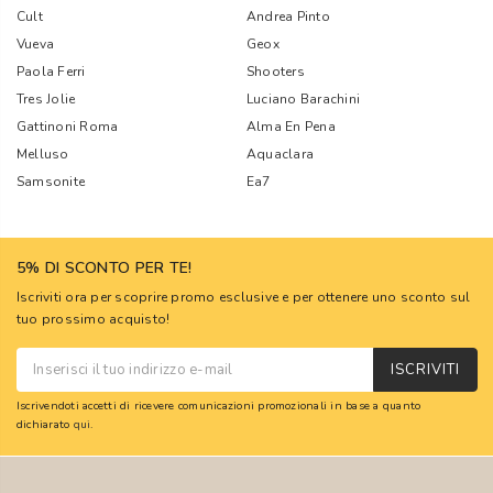
Cult
Andrea Pinto
Vueva
Geox
Paola Ferri
Shooters
Tres Jolie
Luciano Barachini
Gattinoni Roma
Alma En Pena
Melluso
Aquaclara
Samsonite
Ea7
5% DI SCONTO PER TE!
Iscriviti ora per scoprire promo esclusive e per ottenere uno sconto sul
tuo prossimo acquisto!
ISCRIVITI
Iscrivendoti accetti di ricevere comunicazioni promozionali in base a quanto
dichiarato
qui
.