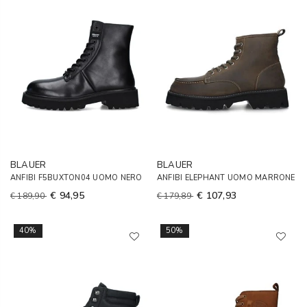
BLAUER
BLAUER
ANFIBI F5BUXTON04 UOMO NERO
ANFIBI ELEPHANT UOMO MARRONE
€ 94,95
€ 107,93
€ 189,90
€ 179,89
40%
50%