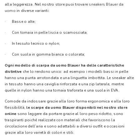
alla leggerezza. Nel nostro store puoi trovare
sneakers Blauer da
uomo
in diverse varianti:
· Basse o alte;
· Con tomaia in pelle liscia o scamosciata;
· In tessuto tecnico o nylon;
· Con suola in gomma bianca o colorata;
Ogni modello di scarpa da uomo Blauer ha delle caratteristiche
distintive
che lo rendono unico: ad esempio i modelli bassi in pelle
hanno una punta arrotondata e una linguetta imbottita. Le sneaker alte
in tessuto hanno una caviglia rinforzata e una zip laterale, mentre
quelle in nylon hanno una tomaia traforata e una suola in EVA.
Comode da indossare grazie alla loro forma ergonomica e alla loro
flessibilità,
le scarpe da uomo Blauer disponibili nel nostro store
online
sono leggere da portare grazie al loro peso ridotto, sono
traspiranti poiché realizzate con materiali che favoriscono la
circolazione dell’aria e sono adattabili a diversi outfit e occasioni
grazie alla loro varietà di colori e stili.