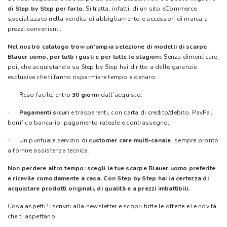
di Step by Step per farlo.
Si tratta, infatti, di un sito eCommerce
specializzato nella vendita di abbigliamento e accessori di marca a
prezzi convenienti.
Nel nostro catalogo trovi un’ampia selezione di modelli di scarpe
Blauer uomo, per tutti i gusti e per tutte le stagioni.
Senza dimenticare,
poi, che acquistando su Step by Step hai diritto a delle garanzie
esclusive che ti fanno risparmiare tempo e denaro:
· Reso facile, entro
30 giorni
dall’acquisto;
·
Pagamenti sicuri
e trasparenti, con carta di credito/debito, PayPal,
bonifico bancario, pagamento rateale e contrassegno;
· Un puntuale servizio di
customer care multi-canale
, sempre pronto
a fornire assistenza tecnica.
Non perdere altro tempo: scegli le tue scarpe Blauer uomo preferite
e ricevile comodamente a casa. Con Step by Step hai la certezza di
acquistare prodotti originali, di qualità e a prezzi imbattibili.
Cosa aspetti? Iscriviti alla newsletter e scopri tutte le offerte e le novità
che ti aspettano.