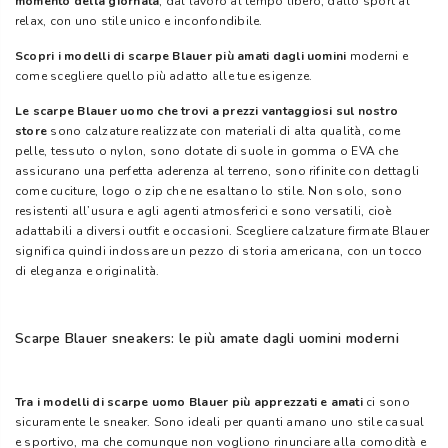
momento della giornata
, dal lavoro al tempo libero, dallo sport al
relax, con uno stile unico e inconfondibile.
Scopri i modelli di scarpe Blauer più amati dagli uomini
moderni e
come scegliere quello più adatto alle tue esigenze.
Le scarpe Blauer uomo che trovi a prezzi vantaggiosi sul nostro
store
sono calzature realizzate con materiali di alta qualità, come
pelle, tessuto o nylon, sono dotate di suole in gomma o EVA che
assicurano una perfetta aderenza al terreno, sono rifinite con dettagli
come cuciture, logo o zip che ne esaltano lo stile. Non solo, sono
resistenti all’usura e agli agenti atmosferici e sono versatili, cioè
adattabili a diversi outfit e occasioni. Scegliere calzature firmate Blauer
significa quindi indossare un pezzo di storia americana, con un tocco
di eleganza e originalità.
Scarpe Blauer sneakers: le più amate dagli uomini moderni
Tra i modelli di scarpe uomo Blauer più apprezzati e amati
ci sono
sicuramente le sneaker. Sono ideali per quanti amano uno stile casual
e sportivo, ma che comunque non vogliono rinunciare alla comodità e