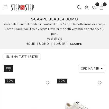
0
0
SCARPE BLAUER UOMO
Vuoi calzature dallo stile inconfondibile? Scopri la collezione di scarpe
uomo Blauer su Step by Step! Troverai modelli versatili e confortevoli,
per...
Vedi di più
HOME
|
UOMO
|
BLAUER
|
SCARPE
ELIMINA TUTTI I FILTRI
30%
30%