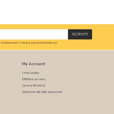
ISCRIVITI
oni promozionali in base a quanto dichiarato
qui
.
My Account
I miei ordini
Effettua un reso
La mia Wishlist
Gestione dei dati personali