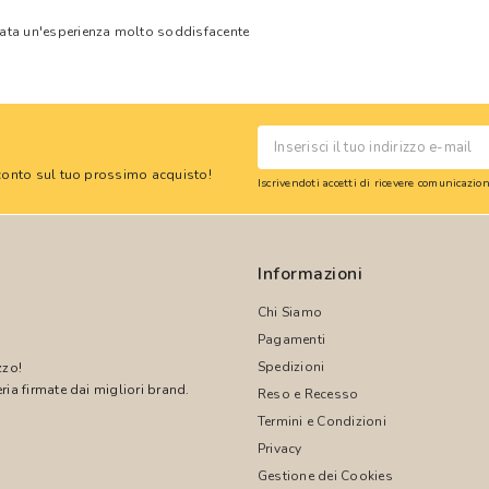
tata un'esperienza molto soddisfacente
 sconto sul tuo prossimo acquisto!
Iscrivendoti accetti di ricevere comunicazi
Informazioni
Chi Siamo
Pagamenti
Spedizioni
zzo!
ria firmate dai migliori brand.
Reso e Recesso
Termini e Condizioni
!
Privacy
Gestione dei Cookies