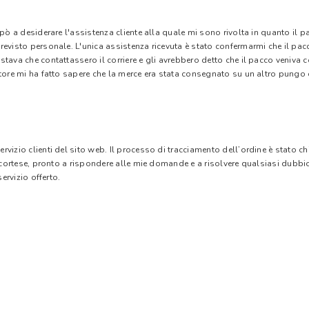
 pò a desiderare l'assistenza cliente alla quale mi sono rivolta in quanto il 
evisto personale. L'unica assistenza ricevuta è stato confermarmi che il pacc
stava che contattassero il corriere e gli avrebbero detto che il pacco veniva
tore mi ha fatto sapere che la merce era stata consegnato su un altro pungo di
vizio clienti del sito web. Il processo di tracciamento dell’ordine è stato c
e cortese, pronto a rispondere alle mie domande e a risolvere qualsiasi dubbi
ervizio offerto.