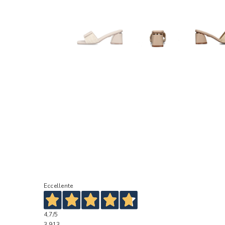
Eccellente
4,7
/5
3.913