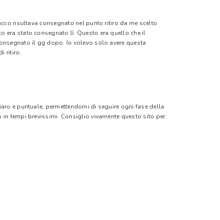
pacco risultava consegnato nel punto ritiro da me scelto
o era stato consegnato lì. Questo era quello che il
 consegnato il gg dopo. Io volevo solo avere questa
 ritiro.
hiaro e puntuale, permettendomi di seguire ogni fase della
o in tempi brevissimi. Consiglio vivamente questo sito per