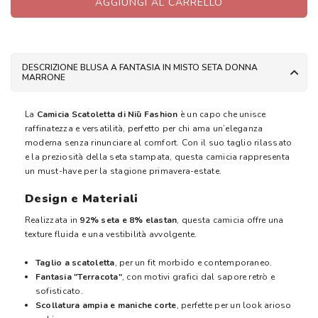
AGGIUNGI AL CARRELLO
DESCRIZIONE BLUSA A FANTASIA IN MISTO SETA DONNA
MARRONE
La
Camicia Scatoletta di Niū Fashion
è un capo che unisce
raffinatezza e versatilità, perfetto per chi ama un’eleganza
moderna senza rinunciare al comfort. Con il suo taglio rilassato
e la preziosità della seta stampata, questa camicia rappresenta
un must-have per la stagione primavera-estate.
Design e Materiali
Realizzata in
92% seta e 8% elastan
, questa camicia offre una
texture fluida e una vestibilità avvolgente.
Taglio a scatoletta
, per un fit morbido e contemporaneo.
Fantasia "Terracota"
, con motivi grafici dal sapore retrò e
sofisticato.
Scollatura ampia e maniche corte
, perfette per un look arioso