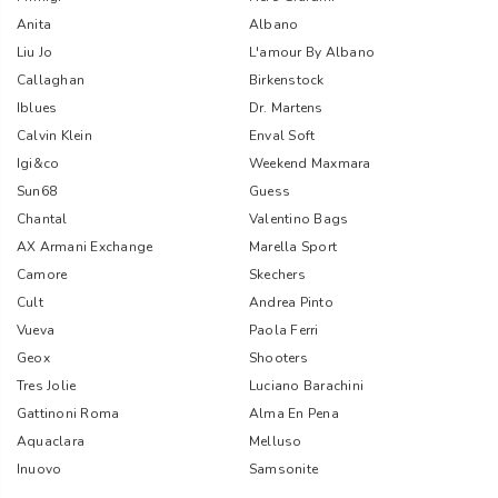
Anita
Albano
Liu Jo
L'amour By Albano
Callaghan
Birkenstock
Iblues
Dr. Martens
Calvin Klein
Enval Soft
Igi&co
Weekend Maxmara
Sun68
Guess
Chantal
Valentino Bags
AX Armani Exchange
Marella Sport
Camore
Skechers
Cult
Andrea Pinto
Vueva
Paola Ferri
Geox
Shooters
Tres Jolie
Luciano Barachini
Gattinoni Roma
Alma En Pena
Aquaclara
Melluso
Inuovo
Samsonite