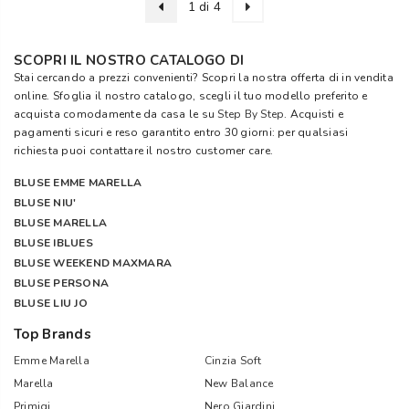
1 di 4
SCOPRI IL NOSTRO CATALOGO DI
Stai cercando a prezzi convenienti? Scopri la nostra offerta di in vendita
online. Sfoglia il nostro catalogo, scegli il tuo modello preferito e
acquista comodamente da casa le su
Step By Step
. Acquisti e
pagamenti sicuri e reso garantito entro 30 giorni: per qualsiasi
richiesta puoi contattare il nostro customer care.
BLUSE EMME MARELLA
BLUSE NIU'
BLUSE MARELLA
BLUSE IBLUES
BLUSE WEEKEND MAXMARA
BLUSE PERSONA
BLUSE LIU JO
Top Brands
Emme Marella
Cinzia Soft
Marella
New Balance
Primigi
Nero Giardini