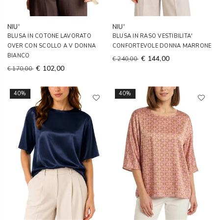
NIU'
NIU'
BLUSA IN COTONE LAVORATO
BLUSA IN RASO VESTIBILITA'
OVER CON SCOLLO A V DONNA
CONFORTEVOLE DONNA MARRONE
BIANCO
€ 144,00
€ 240,00
€ 102,00
€ 170,00
40%
40%