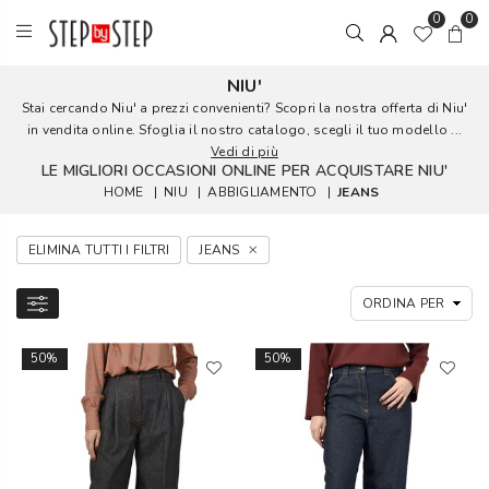
0
0
NIU'
Stai cercando Niu' a prezzi convenienti? Scopri la nostra offerta di Niu'
in vendita online. Sfoglia il nostro catalogo, scegli il tuo modello ...
Vedi di più
LE MIGLIORI OCCASIONI ONLINE PER ACQUISTARE NIU'
HOME
|
NIU
|
ABBIGLIAMENTO
|
JEANS
ELIMINA TUTTI I FILTRI
JEANS
50%
50%