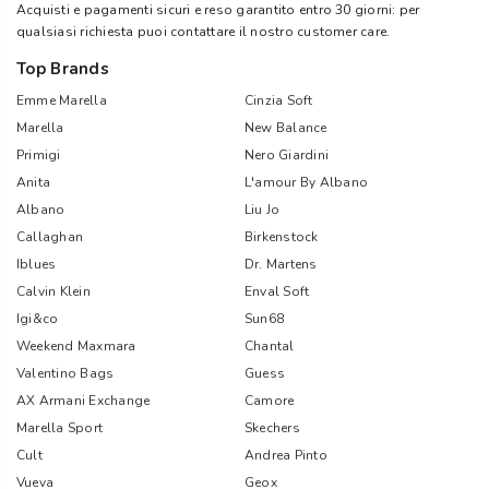
Acquisti e pagamenti sicuri e reso garantito entro 30 giorni: per
qualsiasi richiesta puoi contattare il nostro customer care.
Top Brands
Emme Marella
Cinzia Soft
Marella
New Balance
Primigi
Nero Giardini
Anita
L'amour By Albano
Albano
Liu Jo
Callaghan
Birkenstock
Iblues
Dr. Martens
Calvin Klein
Enval Soft
Igi&co
Sun68
Weekend Maxmara
Chantal
Valentino Bags
Guess
AX Armani Exchange
Camore
Marella Sport
Skechers
Cult
Andrea Pinto
Vueva
Geox