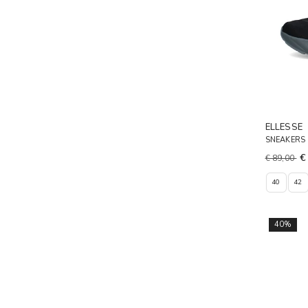
ELLESSE
SNEAKERS
€
€ 89,00
40
42
40%