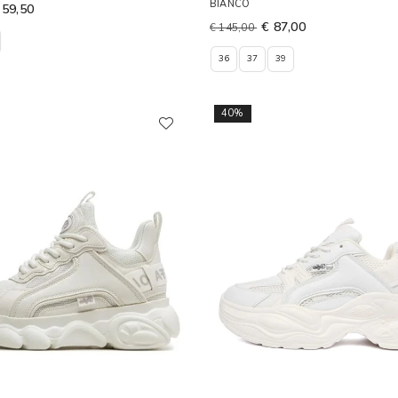
BIANCO
 59,50
€ 87,00
€ 145,00
36
37
39
40%