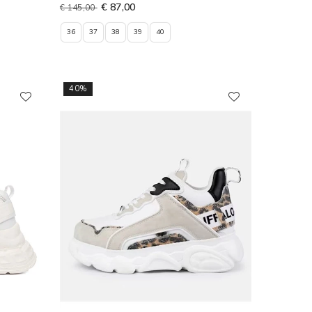
€ 87,00
€ 145,00
36
37
38
39
40
40%