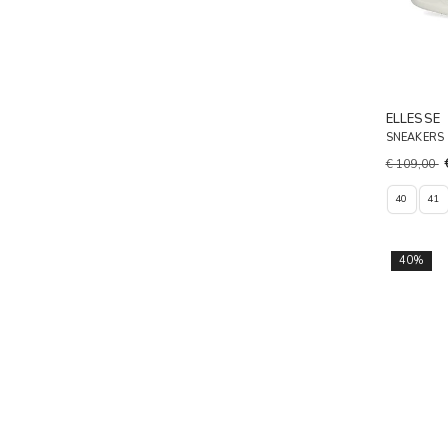
ELLESSE
SNEAKERS
€ 109,00
40
41
40%