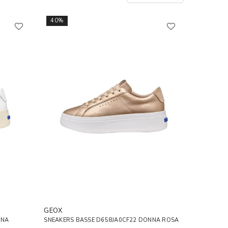
40%
GEOX
NNA
SNEAKERS BASSE D658JA0CF22 DONNA ROSA