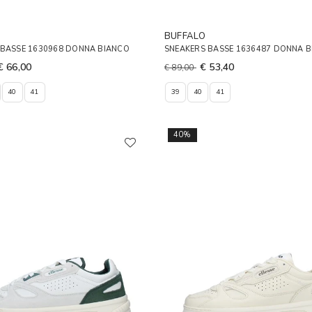
BUFFALO
 BASSE 1630968 DONNA BIANCO
SNEAKERS BASSE 1636487 DONNA 
€ 66,00
€ 53,40
€ 89,00
40
41
39
40
41
40%