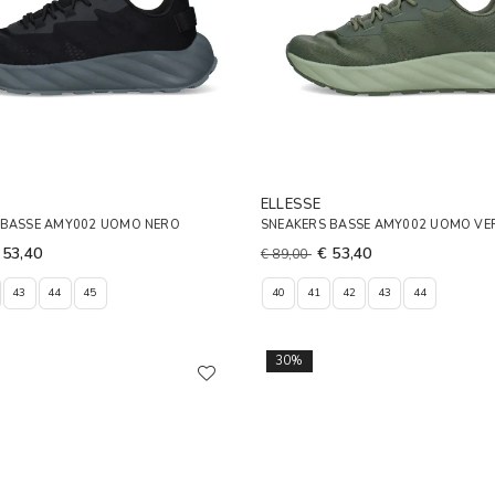
ELLESSE
 BASSE AMY002 UOMO NERO
SNEAKERS BASSE AMY002 UOMO VE
 53,40
€ 53,40
€ 89,00
43
44
45
40
41
42
43
44
30%