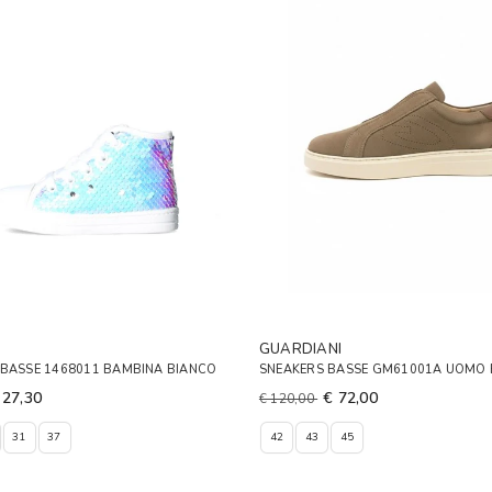
GUARDIANI
 BASSE 1468011 BAMBINA BIANCO
SNEAKERS BASSE GM61001A UOMO 
 27,30
€ 72,00
€ 120,00
31
37
42
43
45