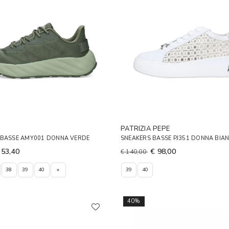
PATRIZIA PEPE
 BASSE AMY001 DONNA VERDE
SNEAKERS BASSE PJ351 DONNA BIA
 53,40
€ 98,00
€ 140,00
38
39
40
+
39
40
40%