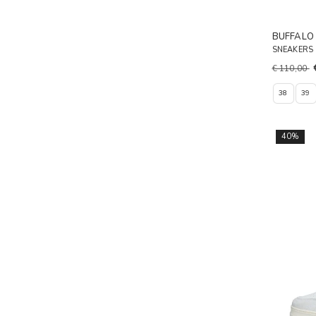
BUFFALO
SNEAKERS
€ 110,00
38
39
40%