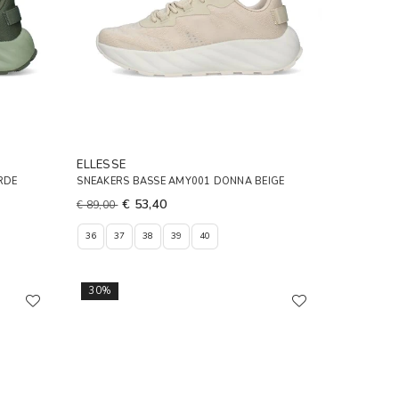
ELLESSE
RDE
SNEAKERS BASSE AMY001 DONNA BEIGE
€ 53,40
€ 89,00
36
37
38
39
40
30%