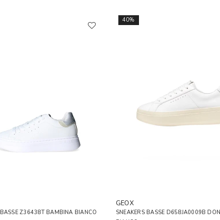
40%
GEOX
 BASSE Z36438T BAMBINA BIANCO
SNEAKERS BASSE D658JA0009B DO