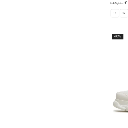
€
€ 85,00
36
37
40%