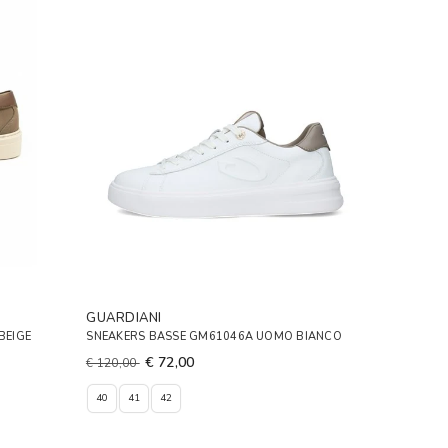
GUARDIANI
BEIGE
SNEAKERS BASSE GM61046A UOMO BIANCO
€ 72,00
€ 120,00
40
41
42