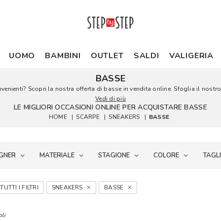
UOMO
BAMBINI
OUTLET
SALDI
VALIGERIA
BASSE
enienti? Scopri la nostra offerta di basse in vendita online. Sfoglia il nostro
Vedi di più
LE MIGLIORI OCCASIONI ONLINE PER ACQUISTARE BASSE
HOME
|
SCARPE
|
SNEAKERS
|
BASSE
GNER
MATERIALE
STAGIONE
COLORE
TAGL
TUTTI I FILTRI
SNEAKERS
BASSE
oli