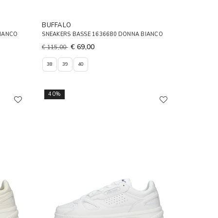
BUFFALO
BIANCO
SNEAKERS BASSE 1636680 DONNA BIANCO
€ 69,00
€ 115,00
38
39
40
40%