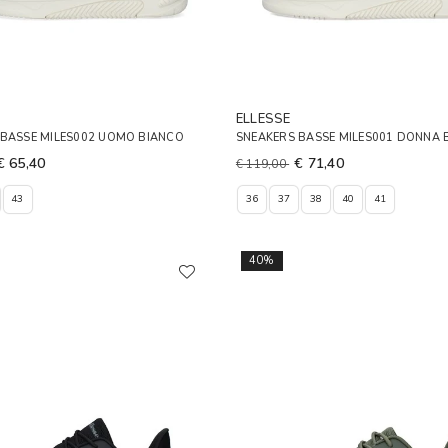
ELLESSE
 BASSE MILES002 UOMO BIANCO
SNEAKERS BASSE MILES001 DONNA 
€ 65,40
€ 71,40
€ 119,00
43
36
37
38
40
41
40%