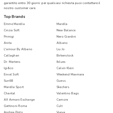
garantito entro 30 giorni: per qualsiasi richiesta puoi contattare il
nostro customer care.
Top Brands
Emme Marella
Marella
Cinzia Soft
New Balance
Primigi
Nero Giardini
Anita
Albano
L'amour By Albano
Liu Jo
Callaghan
Birkenstock
Dr. Martens
Iblues
Igi&co
Calvin Klein
Enval Soft
Weekend Maxmara
Sun68
Guess
Marella Sport
Skechers
Chantal
Valentino Bags
AX Armani Exchange
Camore
Gattinoni Roma
Cult
Andrea Pinto
Vueva